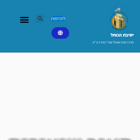
ילוג
תוכן
לתרומות
ישיבת הכותל​
מרכז תורני וואהל שע"י מרכז יב"ע