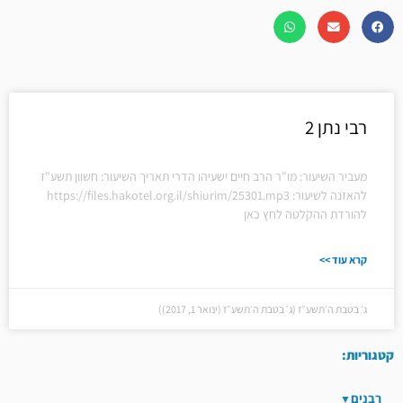
רבי נתן 2
מעביר השיעור: מו"ר הרב חיים ישעיהו הדרי תאריך השיעור: חשוון תשע"ז
להאזנה לשיעור: https://files.hakotel.org.il/shiurim/25301.mp3
להורדת ההקלטה לחץ כאן
קרא עוד >>
ג׳ בטבת ה׳תשע״ז (ג׳ בטבת ה׳תשע״ז (ינואר 1, 2017))
קטגוריות:
רבנים