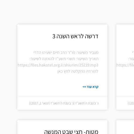
דרשה לראש השנה 3
י
מעביר השיעור: מו"ר הרב חיים ישעיהו הדרי
ור:
תאריך השיעור: תשרי תשע"ז להאזנה לשיעור:
https://files.hakotel.org.il/shiurim/25219.mp3
https://fi
להורדת ההקלטה לחץ כאן
קרא עוד >>
ג׳ בטבת ה׳תשע״ז (ג׳ בטבת ה׳תשע״ז (ינואר 1, 2017))
מטות- חצי שבט המנשה