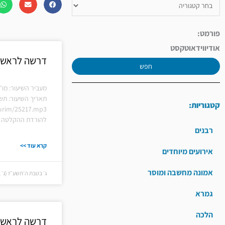
פורמט:
אודיו
וידאו
טקסט
דרשה לראש ה
חפש
מעביר השיעור: מו"
תאריך השיעור: תש
קטגוריות:
hiurim/25217.mp3
להורדת ההקלטה ל
רבנים
קרא עוד >>
אירועים מיוחדים
אמונה מחשבה ומוסר
ג׳ בטבת ה׳תשע״ז (ג׳ בטבת
גמרא
הלכה
דרשה לראש ה