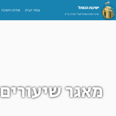
ילוג
ישיבת הכותל​
עמוד הבית
אודות הישיבה
תוכן
מרכז תורני וואהל שע"י מרכז יב"ע
מאגר שיעורים