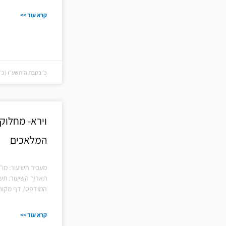
קרא עוד >>
כ׳ בטבת ה׳תשע״ו (כ׳ בטבת
וירא- מחלו
המלאכים
מעביר השיעור: מו"
תאריך השיעור: תש
המודפס/ דף מקורו
קרא עוד >>