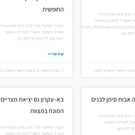
החופשית
ר הרב חיים ישעיהו הדרי
רי תשע"ז להאזנה לשיעור:
מעביר השיעור: מו"ר הרב חיים ישעיהו הדר
https://files.hakotel.org.il/s
תאריך השיעור: תשע"ו להורדת השיעור
חץ כאן
המודפס/ דף מקורות לחץ כאן
קרא עוד >>
 ה׳תשע״ז (ינואר 1, 2017))
כ׳ בטבת ה׳תשע״ו (כ׳ בטבת ה׳תשע״ו (ינואר 1, 2016))
 אבות סימן לבנים
בא- עקרון נס יציאת מצריים
המונח במצוות
ר הרב חיים ישעיהו הדרי
ע"ו להורדת השיעור
מעביר השיעור: מו"ר הרב חיים ישעיהו הדר
ת לחץ כאן
תאריך השיעור: תשע"ו להורדת השיעור