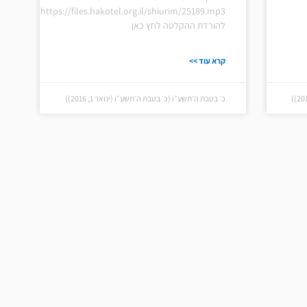
https://files.hakotel.org.il/shiurim/25189.mp3
להורדת ההקלטה לחץ כאן
קרא עוד >>
כ׳ בטבת ה׳תשע״ו (כ׳ בטבת ה׳תשע״ו (ינואר 1, 2016))