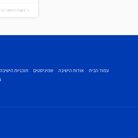
כ׳ בטבת ה׳תשע״ו (כ׳ בטבת
עמוד הבית
אודות הישיבה
שמיניסטים
תוכניות הישיבה
צ