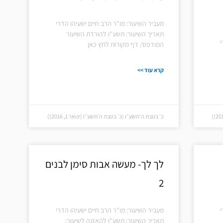
מעביר השיעור: מו"ר הרב חיים ישעיהו הדרי
תאריך השיעור: תשע"ו להורדת השיעור
י
המודפס/ דף מקורות לחץ כאן
קרא עוד >>
כ׳ בטבת ה׳תשע״ו (כ׳ בטבת ה׳תשע״ו (ינואר 1, 2016))
לך לך- מעשה אבות סימן לבנים
2
י
מעביר השיעור: מו"ר הרב חיים ישעיהו הדרי
תאריך השיעור: תשע"ו להאזנה לשיעור: