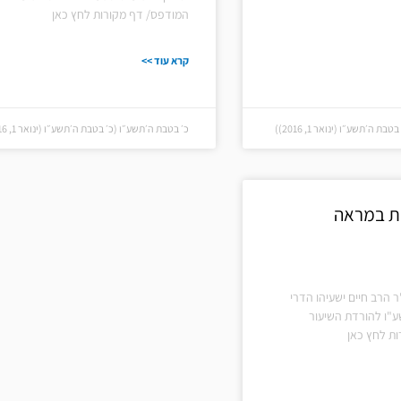
המודפס/ דף מקורות לחץ כאן
קרא עוד >>
 ה׳תשע״ו (ינואר 1, 2016))
כ׳ בטבת ה׳תשע״ו (כ׳ בטבת ה׳תשע״ו (ינואר 1, 2016))
קת במראה
ר הרב חיים ישעיהו הדרי
ע"ו להורדת השיעור
ת לחץ כאן