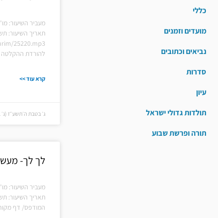
כללי
מעביר השיעור: מו"
מועדים וזמנים
תאריך השיעור: תש
hiurim/25220.mp3
נביאים וכתובים
להורדת ההקלטה ל
סדרות
קרא עוד >>
עיון
תולדות גדולי ישראל
ג׳ בטבת ה׳תשע״ז (ג׳ בטבת
תורה ופרשת שבוע
לך לך- מעשה
מעביר השיעור: מו"
תאריך השיעור: תש
המודפס/ דף מקורו