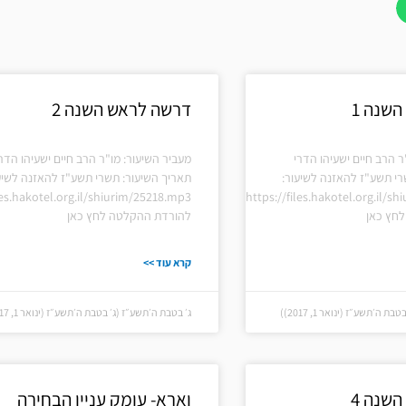
עמוד
עמוד
עמוד
עמוד
שנה 1
דרשה לראש השנה 2
ר הרב חיים ישעיהו הדרי
מעביר השיעור: מו"ר הרב חיים ישעיהו הדר
רי תשע"ז להאזנה לשיעור:
תאריך השיעור: תשרי תשע"ז להאזנה לשיע
les.hakotel.org.il/shiurim/25218.mp3
https://files.hakotel.org.il/s
חץ כאן
להורדת ההקלטה לחץ כאן
קרא עוד >>
 ה׳תשע״ז (ינואר 1, 2017))
ג׳ בטבת ה׳תשע״ז (ג׳ בטבת ה׳תשע״ז (ינואר 1, 2017))
שנה 4
וארא- עומק עניין הבחירה