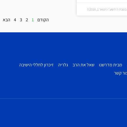
 ה׳תשע״ו (ינואר 1, 2016))
הקודם
1
2
3
4
הבא
מבית מדרשנו
שאל את הרב
גלריה
זיכרון לחללי הישיבה
ור קשר