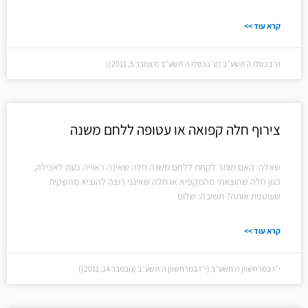
קרא עוד >>
ט׳ בכסלו ה׳תשע״ב (ט׳ בכסלו ה׳תשע״ב (דצמבר 5, 2011))
צירוף חלה קפואה או עטופה ללחם משנה
שאלה: האם מותר לקחת ללחם משנה חלה שאינה ראוייה כעת לאכילה,
כגון חלה שהוצאתי מהמקפיא או חלה שאינני רוצה להוציא מהשקית
שעוטפת אותה? תשובה: שלום
קרא עוד >>
י״ז במרחשוון ה׳תשע״ב (י״ז במרחשוון ה׳תשע״ב (נובמבר 14, 2011))