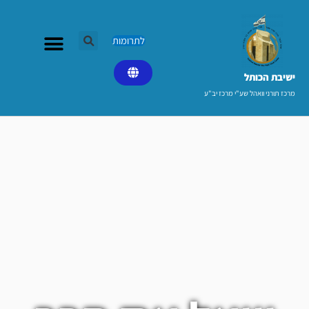
ילוג
תוכן
לתרומות
ישיבת הכותל​
מרכז תורני וואהל שע"י מרכז יב"ע