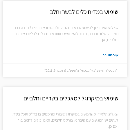
שימוש במדיח כלים לבשר וחלב
שאלה: האם ניתן להשתמש במדיח גם לחלב וגם ובשר וכיצד? תודה רבה
תשובה: שלום וברכה, מותר להשתמש באותו מדיח כלים לכלים בשריים
וחלביים, אך
קרא עוד >>
י״ג בכסלו ה׳תשע״ב (י״ג בכסלו ה׳תשע״ב (דצמבר 9, 2011))
שימוש במיקרוגל למאכלים בשריים וחלביים
שאלה: תלמידי משתמשים במיקרוגל ציבורי ומחממים בו בד"כ אוכל בשרי.
לעתים יש המגיעים עם פיצה או בורקס חלביים. האם יכולים לחמם בו ?
ואם כן,