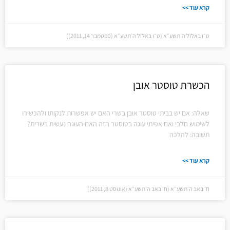
קרא עוד >>
ט״ו באלול ה׳תשע״א (ט״ו באלול ה׳תשע״א (ספטמבר 14, 2011))
הכשרת טוסטר אובן
שאלה: אם יש בביתי טוסטר אובן בשרי האם יש אפשרות לנקותו ולהכשירו
לשימוש חלבי ואם אפיתי עוגה בטוסטר הזה האם העוגה נעשית בשרית?
תשובה: להלכה
קרא עוד >>
ח׳ באב ה׳תשע״א (ח׳ באב ה׳תשע״א (אוגוסט 8, 2011))