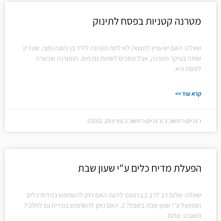
מטרנה קטניות בפסח לתינוק
שאלה: האם יש עניין למצוא/ לא לתת מטרנה לילד בן כשנה וחצי, שעדיין
שותה בעיקר מטרנה, אבל מסכים לשתות גם מים. המטרנה שכשרה
לפסח היא
קרא עוד >>
ו׳ בניסן ה׳תשע״ב (ו׳ בניסן ה׳תשע״ב (מרץ 29, 2012))
הפעלת מדיח כלים ע"י שעון שבת
שאלה: שלום רב לרב 1.ברצוננו לדעת האם ניתן להשתמש במדיח כלים
המופעל ע"י שעון שבת בשבת? 2. האם ניתן להשתמש במדיח גם לחלבי?
תשובה: שלום