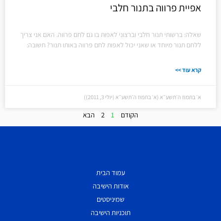
אפיית פרווה בתנור חלבי
שאלה: ברשותי תנור חלבי וברצוני לאפות בו גם לחם פרווה. האם אני צריך
ללחם תנור מיוחד או שאני יכול לאפות לחם פרווה באותו תנור? תשובה:
קרא עוד >>
א׳ בתמוז ה׳תשע״א (א׳ בתמוז ה׳תשע״א (יולי 3, 2011))
הקודם
1
2
הבא
עמוד הבית
אודות הישיבה
שמיניסטים
תוכניות הישיבה