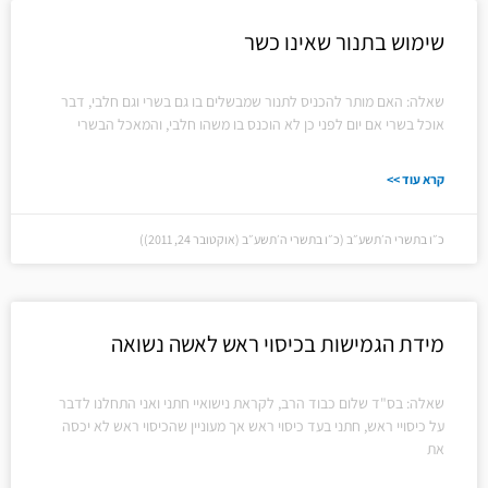
שימוש בתנור שאינו כשר
שאלה: האם מותר להכניס לתנור שמבשלים בו גם בשרי וגם חלבי, דבר
אוכל בשרי אם יום לפני כן לא הוכנס בו משהו חלבי, והמאכל הבשרי
קרא עוד >>
כ״ו בתשרי ה׳תשע״ב (כ״ו בתשרי ה׳תשע״ב (אוקטובר 24, 2011))
מידת הגמישות בכיסוי ראש לאשה נשואה
שאלה: בס"ד שלום כבוד הרב, לקראת נישואיי חתני ואני התחלנו לדבר
על כיסויי ראש, חתני בעד כיסוי ראש אך מעוניין שהכיסוי ראש לא יכסה
את