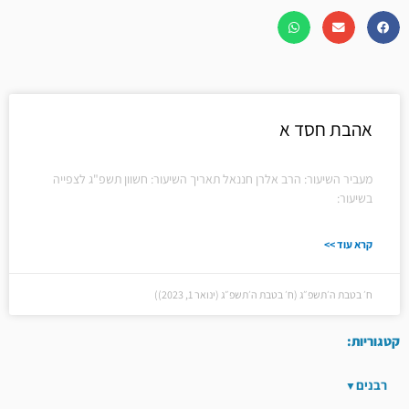
אהבת חסד א
מעביר השיעור: הרב אלרן חננאל תאריך השיעור: חשוון תשפ"ג לצפייה
בשיעור:
קרא עוד >>
ח׳ בטבת ה׳תשפ״ג (ח׳ בטבת ה׳תשפ״ג (ינואר 1, 2023))
קטגוריות:
רבנים