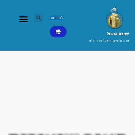
ילוג
תוכן
לתרומות
ישיבת הכותל​
מרכז תורני וואהל שע"י מרכז יב"ע