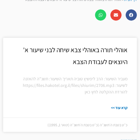
אוהלי תורה באוהלי צבא שיחה לבני שיעור א'
היוצאים לעבודת הצבא
מעביר השיעור: הרב ליפשיץ טוביה תאריך השיעור: תשנ"ה להאזנה
לשיעור: https://files.hakotel.org.il/files/shiurim/2706.mp3
להורדת ההקלטה לחץ כאן
קרא עוד >>
כ״ט בטבת ה׳תשנ״ה (כ״ט בטבת ה׳תשנ״ה (ינואר 1, 1995))