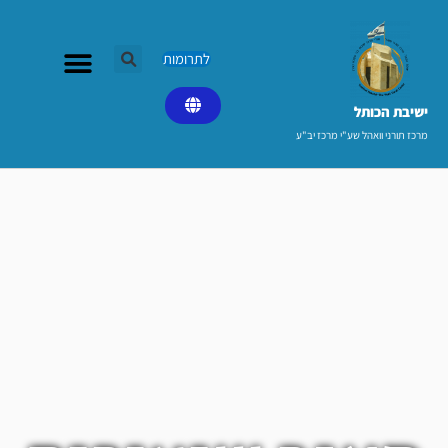
ילוג
תוכן
לתרומות
ישיבת הכותל​
מרכז תורני וואהל שע"י מרכז יב"ע