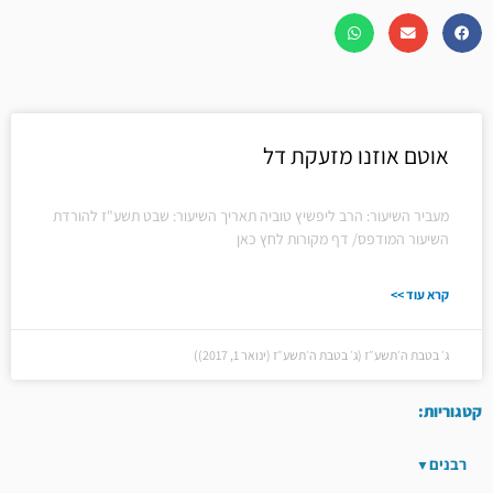
אוטם אוזנו מזעקת דל
מעביר השיעור: הרב ליפשיץ טוביה תאריך השיעור: שבט תשע"ז להורדת
השיעור המודפס/ דף מקורות לחץ כאן
קרא עוד >>
ג׳ בטבת ה׳תשע״ז (ג׳ בטבת ה׳תשע״ז (ינואר 1, 2017))
קטגוריות:
רבנים