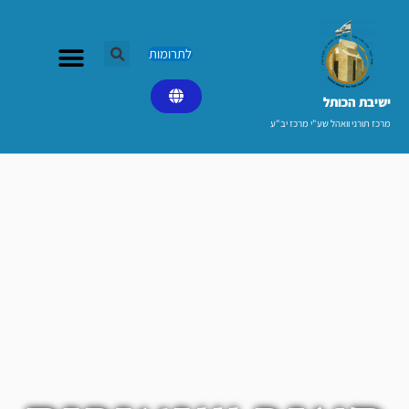
ילוג
תוכן
לתרומות
ישיבת הכותל​
מרכז תורני וואהל שע"י מרכז יב"ע