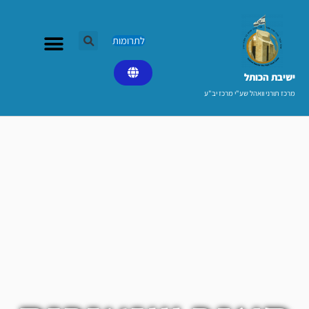
ילוג
תוכן
לתרומות
ישיבת הכותל​
מרכז תורני וואהל שע"י מרכז יב"ע