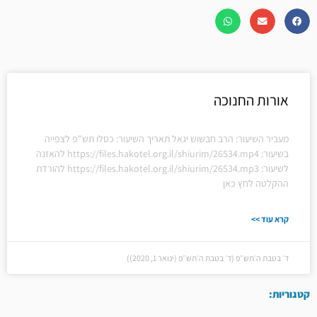
אורות החנוכה
מעביר השיעור: הרב חבשוש יגאל תאריך השיעור: כסלו תש"פ לצפייה
בשיעור: https://files.hakotel.org.il/shiurim/26534.mp4 להאזנה
לשיעור: https://files.hakotel.org.il/shiurim/26534.mp3 להורדת
ההקלטה לחץ כאן
קרא עוד >>
ד׳ בטבת ה׳תש״פ (ד׳ בטבת ה׳תש״פ (ינואר 1, 2020))
קטגוריות: