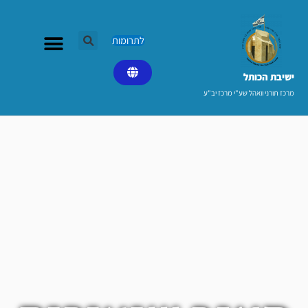
ילוג
תוכן
לתרומות
ישיבת הכותל​
מרכז תורני וואהל שע"י מרכז יב"ע