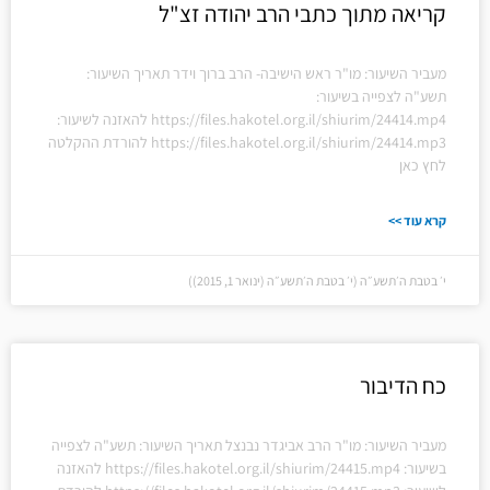
קריאה מתוך כתבי הרב יהודה זצ"ל
מעביר השיעור: מו"ר ראש הישיבה- הרב ברוך וידר תאריך השיעור:
תשע"ה לצפייה בשיעור:
https://files.hakotel.org.il/shiurim/24414.mp4 להאזנה לשיעור:
https://files.hakotel.org.il/shiurim/24414.mp3 להורדת ההקלטה
לחץ כאן
קרא עוד >>
י׳ בטבת ה׳תשע״ה (י׳ בטבת ה׳תשע״ה (ינואר 1, 2015))
כח הדיבור
מעביר השיעור: מו"ר הרב אביגדר נבנצל תאריך השיעור: תשע"ה לצפייה
בשיעור: https://files.hakotel.org.il/shiurim/24415.mp4 להאזנה