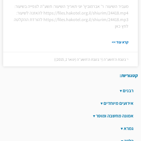
מעביר השיעור: ר' אברמוביץ' יוני תאריך השיעור: תשע"ה לצפייה בשיעור:
https://files.hakotel.org.il/shiurim/24418.mp4 להאזנה לשיעור:
https://files.hakotel.org.il/shiurim/24418.mp3 להורדת ההקלטה
לחץ כאן
קרא עוד >>
י׳ בטבת ה׳תשע״ה (י׳ בטבת ה׳תשע״ה (ינואר 1, 2015))
קטגוריות:
רבנים
אירועים מיוחדים
אמונה מחשבה ומוסר
גמרא
הלכה