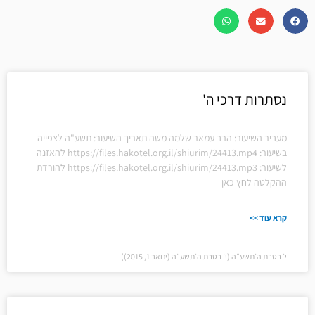
נסתרות דרכי ה'
מעביר השיעור: הרב עמאר שלמה משה תאריך השיעור: תשע"ה לצפייה
בשיעור: https://files.hakotel.org.il/shiurim/24413.mp4 להאזנה
לשיעור: https://files.hakotel.org.il/shiurim/24413.mp3 להורדת
ההקלטה לחץ כאן
קרא עוד >>
י׳ בטבת ה׳תשע״ה (י׳ בטבת ה׳תשע״ה (ינואר 1, 2015))