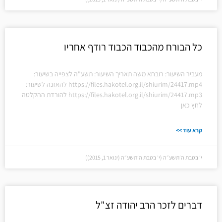
כל הבורח מהכבוד הכבוד רודף אחריו
מעביר השיעור: רובחא משה תאריך השיעור: תשע"ה לצפייה בשיעור:
https://files.hakotel.org.il/shiurim/24417.mp4 להאזנה לשיעור:
https://files.hakotel.org.il/shiurim/24417.mp3 להורדת ההקלטה
לחץ כאן
קרא עוד >>
י׳ בטבת ה׳תשע״ה (י׳ בטבת ה׳תשע״ה (ינואר 1, 2015))
דברים לזכר הרב יהודה זצ"ל