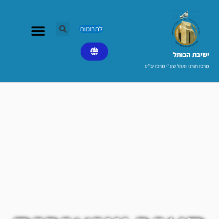
ילוג
תוכן
לתרומות
ישיבת הכותל​
מרכז תורני וואהל שע"י מרכז יב"ע