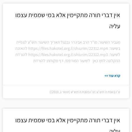
אין דברי תורה מתקיימין אלא במי שממית עצמו
עליה
מעביר השיעור: מו"ר הרב אביגדר נבנצל תאריך השיעור: תש"ע לצפייה
בשיעור: https://files.hakotel.org.il/shiurim/22312.mp4 להאזנה
לשיעור: https://files.hakotel.org.il/shiurim/22312.mp3 להורדת
ההקלטה לחץ כאן לשיעור המודפס/ דף מקורות: להורדת
קרא עוד >>
ט״ו בטבת ה׳תש״ע (ט״ו בטבת ה׳תש״ע (ינואר 1, 2010))
אין דברי תורה מתקיימין אלא במי שממית עצמו
עליה