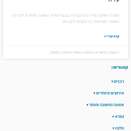
מעביר השיעור: מו"ר הרב אביגדר נבנצל תאריך השיעור: תשס"א להורדת
השיעור המודפס/ דף מקורות לחץ כאן
קרא עוד >>
ו׳ בטבת ה׳תשס״א (ו׳ בטבת ה׳תשס״א (ינואר 1, 2001))
קטגוריות:
רבנים
אירועים מיוחדים
אמונה מחשבה ומוסר
גמרא
הלכה