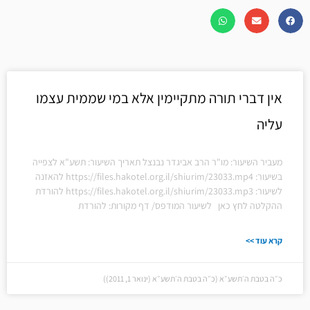
אין דברי תורה מתקיימין אלא במי שממית עצמו
עליה
מעביר השיעור: מו"ר הרב אביגדר נבנצל תאריך השיעור: תשע"א לצפייה
בשיעור: https://files.hakotel.org.il/shiurim/23033.mp4 להאזנה
לשיעור: https://files.hakotel.org.il/shiurim/23033.mp3 להורדת
ההקלטה לחץ כאן לשיעור המודפס/ דף מקורות: להורדת
קרא עוד >>
כ״ה בטבת ה׳תשע״א (כ״ה בטבת ה׳תשע״א (ינואר 1, 2011))