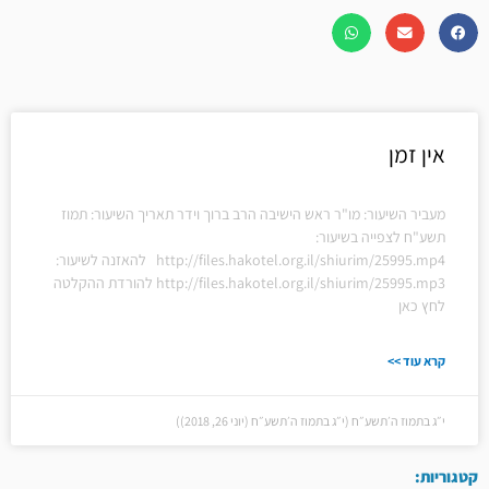
אין זמן
מעביר השיעור: מו"ר ראש הישיבה הרב ברוך וידר תאריך השיעור: תמוז
תשע"ח לצפייה בשיעור:
http://files.hakotel.org.il/shiurim/25995.mp4 להאזנה לשיעור:
http://files.hakotel.org.il/shiurim/25995.mp3 להורדת ההקלטה
לחץ כאן
קרא עוד >>
י״ג בתמוז ה׳תשע״ח (י״ג בתמוז ה׳תשע״ח (יוני 26, 2018))
קטגוריות: