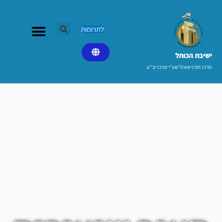
ילוג
תוכן
לתרומות
ישיבת הכותל​
מרכז תורני וואהל שע"י מרכז יב"ע