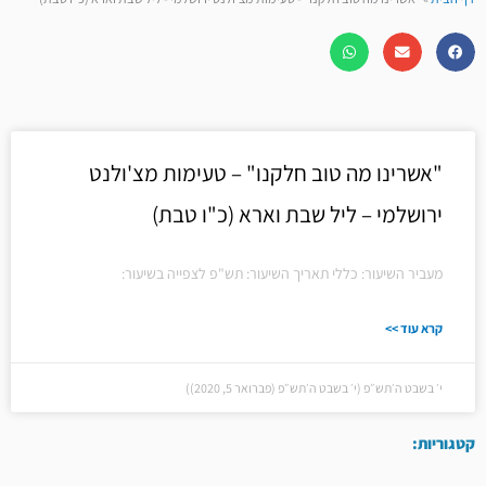
"אשרינו מה טוב חלקנו" – טעימות מצ'ולנט
ירושלמי – ליל שבת וארא (כ"ו טבת)
מעביר השיעור: כללי תאריך השיעור: תש"פ לצפייה בשיעור:
קרא עוד >>
י׳ בשבט ה׳תש״פ (י׳ בשבט ה׳תש״פ (פברואר 5, 2020))
קטגוריות: