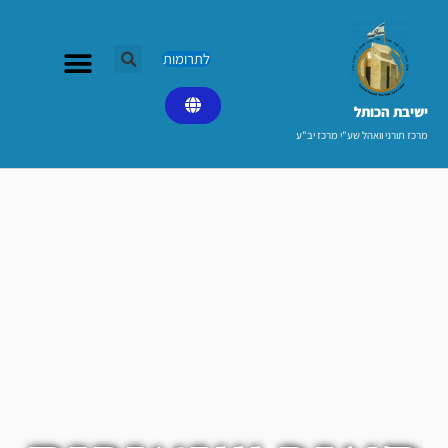
ילוג
תוכן
לתרומות
ישיבת הכותל​
מרכז תורני וואהל שע"י מרכז יב"ע