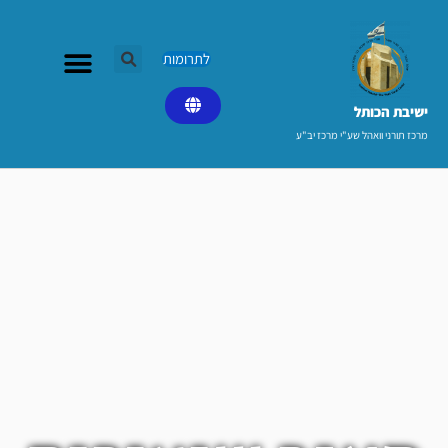
ילוג
תוכן
לתרומות
ישיבת הכותל​
מרכז תורני וואהל שע"י מרכז יב"ע