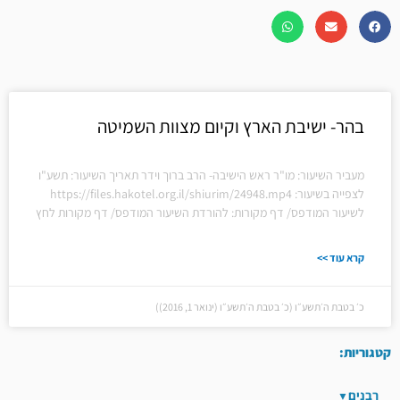
בהר- ישיבת הארץ וקיום מצוות השמיטה
מעביר השיעור: מו"ר ראש הישיבה- הרב ברוך וידר תאריך השיעור: תשע"ו
לצפייה בשיעור: https://files.hakotel.org.il/shiurim/24948.mp4
לשיעור המודפס/ דף מקורות: להורדת השיעור המודפס/ דף מקורות לחץ
קרא עוד >>
כ׳ בטבת ה׳תשע״ו (כ׳ בטבת ה׳תשע״ו (ינואר 1, 2016))
קטגוריות:
רבנים