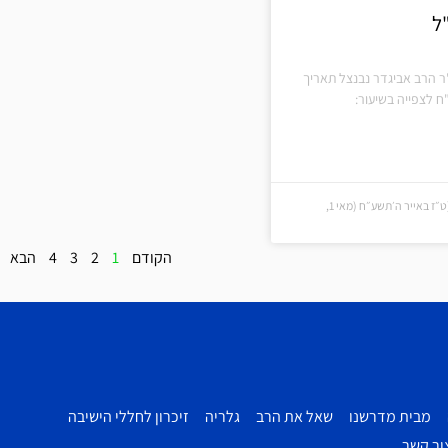
ל
ר הרב אביגדר נבנצל תאריך
ח לצפייה בשיעור:
ט״ז באייר ה׳תשע״ח (ט״ז באייר ה׳תשע״ח (מאי 1,
הקודם
1
2
3
4
הבא
מבית מדרשנו
שאל את הרב
גלריה
זיכרון לחללי הישיבה
ור קשר