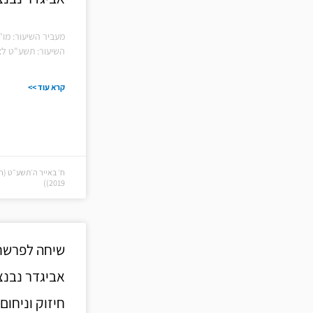
מעביר השיעור: מו"
השיעור: תשע"ט לצפ
קרא עוד >>
2019))
שיחה לפרשת 
אביגדר נבנצ
חיזוק וניחום