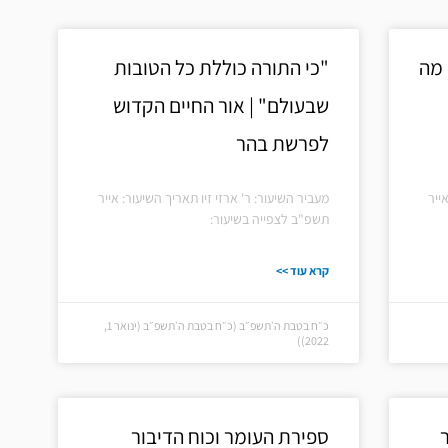
 מה
"כי התורה כוללת כל הטובות
שבעולם" | אור החיים הקדוש
לפרשת בהר
ייר
מעביר השיעור: ר' ארזי זיו תאריך השיעור: אייר
תשפ"ב לצפייה בשיעור:
קרא עוד >>
כ״ח בטבת ה׳תשפ״ב (כ״ח בטבת ה׳תשפ״ב (ינואר 1,
2022))
ספירת העומר וכוח הדיבור