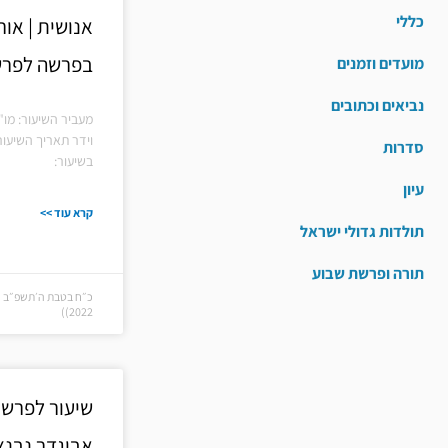
כללי
אנושית | אור
בפרשה לפרש
מועדים וזמנים
נביאים וכתובים
מעביר השיעור: מו"
וידר תאריך השיעור
סדרות
בשיעור:
עיון
קרא עוד >>
תולדות גדולי ישראל
תורה ופרשת שבוע
2022))
שיעור לפרשת
אביגדר נבנצ