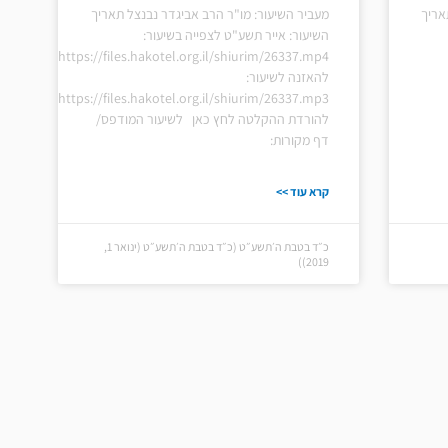
אריך
מעביר השיעור: מו"ר הרב אביגדר נבנצל תאריך
השיעור: אייר תשע"ט לצפייה בשיעור:
https://files.hakotel.org.il/shiurim/26337.mp4
להאזנה לשיעור:
https://files.hakotel.org.il/shiurim/26337.mp3
להורדת ההקלטה לחץ כאן לשיעור המודפס/
דף מקורות:
קרא עוד >>
כ״ד בטבת ה׳תשע״ט (כ״ד בטבת ה׳תשע״ט (ינואר 1,
2019))