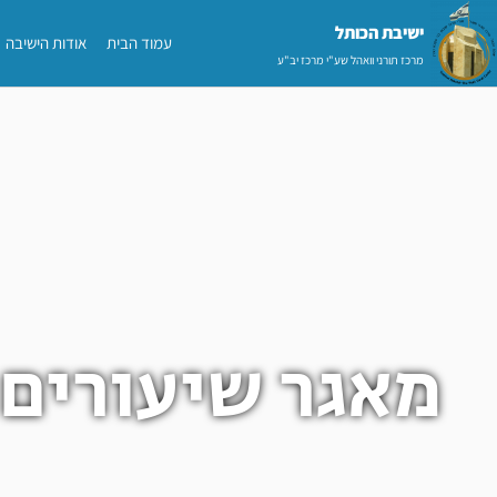
ילוג
ישיבת הכותל​
עמוד הבית
אודות הישיבה
תוכן
מרכז תורני וואהל שע"י מרכז יב"ע
מאגר שיעורים