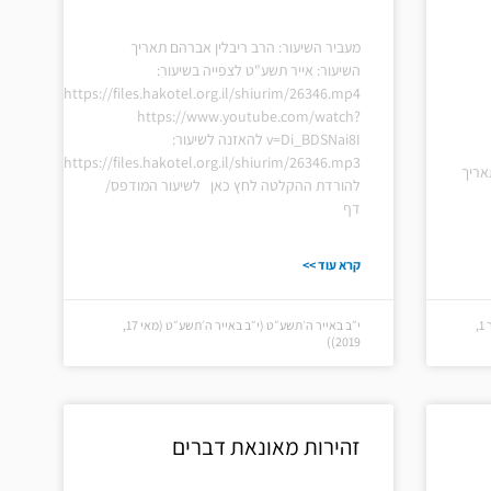
מעביר השיעור: הרב ריבלין אברהם תאריך
השיעור: אייר תשע"ט לצפייה בשיעור:
https://files.hakotel.org.il/shiurim/26346.mp4
https://www.youtube.com/watch?
v=Di_BDSNai8I להאזנה לשיעור:
https://files.hakotel.org.il/shiurim/26346.mp3
אריך
להורדת ההקלטה לחץ כאן לשיעור המודפס/
דף
קרא עוד >>
כ״ח בטבת ה׳תשפ״ב (כ״ח בטבת ה׳תשפ״ב (ינואר 1,
י״ב באייר ה׳תשע״ט (י״ב באייר ה׳תשע״ט (מאי 17,
2019))
זהירות מאונאת דברים