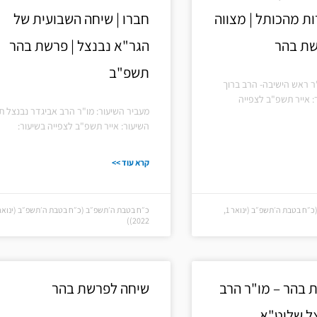
ות מהכותל | מצווה
חברו | שיחה השבועית של
ת בהר
הגר"א נבנצל | פרשת בהר
תשפ"ב
ר ראש הישיבה- הרב ברוך
: אייר תשפ"ב לצפייה
מעביר השיעור: מו"ר הרב אביגדר נבנצל ת
השיעור: אייר תשפ"ב לצפייה בשיעור:
קרא עוד >>
כ״ח בטבת ה׳תשפ״ב (כ״ח בטבת ה׳תשפ״ב (ינואר 1,
2022))
 בהר – מו"ר הרב
שיחה לפרשת בהר
ל שליט"א