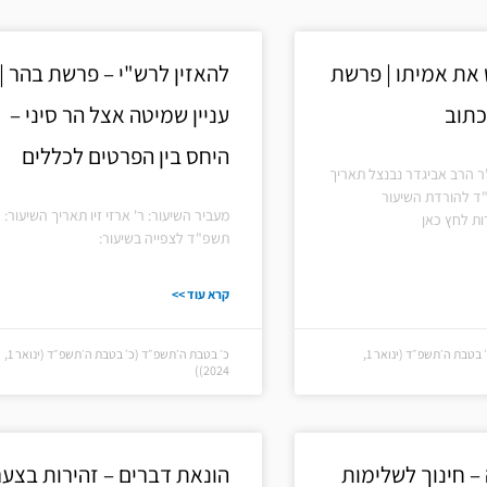
עמוד
עמוד
עמוד
עמוד
 את אמיתו | פרשת
להאזין לרש"י – פרשת בהר |
כתוב
עניין שמיטה אצל הר סיני –
היחס בין הפרטים לכללים
ר הרב אביגדר נבנצל תאריך
"ד להורדת השיעור
מעביר השיעור: ר' ארזי זיו תאריך השיעור: א
ת לחץ כאן
תשפ"ד לצפייה בשיעור:
קרא עוד >>
כ׳ בטבת ה׳תשפ״ד (כ׳ בטבת ה׳תשפ״ד (ינואר 1,
כ׳ בטבת ה׳תשפ״ד (כ׳ בטבת ה׳תשפ״ד (ינואר 1,
2024))
– חינוך לשלימות
הונאת דברים – זהירות בצער