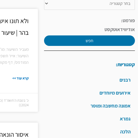
ולא תונו איש
פורמט:
אודיו
וידאו
טקסט
בהר | שיעור 
חפש
מעביר השיעור: מו"
השיעור: אייר תשפ
המודפס/ דף מקורו
קטגוריות:
קרא עוד >>
רבנים
אירועים מיוחדים
אמונה מחשבה ומוסר
2024))
גמרא
הלכה
איסור הונאה 