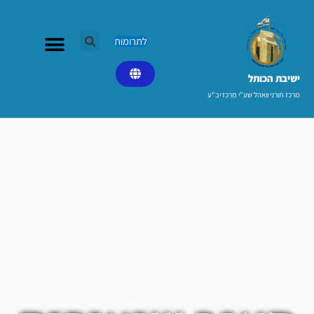
ילוג
תוכן
לתרומות
ישיבת הכותל​
מרכז תורני וואהל שע"י מרכז יב"ע