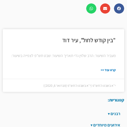
"בין קודש לחול", עיר דוד
מעביר השיעור: הרב שלוין גדי תאריך השיעור: שבט תש"פ לצפייה בשיעור:
קרא עוד >>
י״א בשבט ה׳תש״פ (י״א בשבט ה׳תש״פ (פברואר 6, 2020))
קטגוריות:
רבנים
אירועים מיוחדים