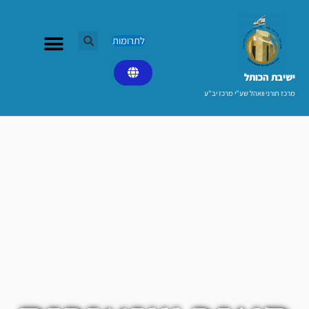
ילוג
תוכן
לתרומות
ישיבת הכותל​
מרכז תורני וואהל שע"י מרכז יב"ע