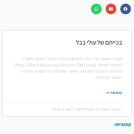
בכייתם של עולי בבל
מעביר השיעור: מו"ר הרב חיים ישעיהו הדרי תאריך השיעור: תשע"ב
להאזנה לשיעור: https://files.hakotel.org.il/shiurim/23473.mp3
להורדת ההקלטה לחץ כאן לשיעור המודפס/ דף מקורות: להורדת
השיעור המודפס/
קרא עוד >>
ו׳ בטבת ה׳תשע״ב (ו׳ בטבת ה׳תשע״ב (ינואר 1, 2012))
קטגוריות: