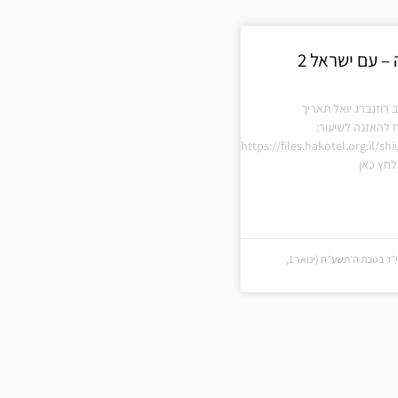
 – עם ישראל 2
 רוזנברג יואל תאריך
 להאזנה לשיעור:
https://files.hakotel.org.il/s
חץ כאן
י״ד בטבת ה׳תשע״ח (י״ד בטבת ה׳תשע״ח (ינואר 1,