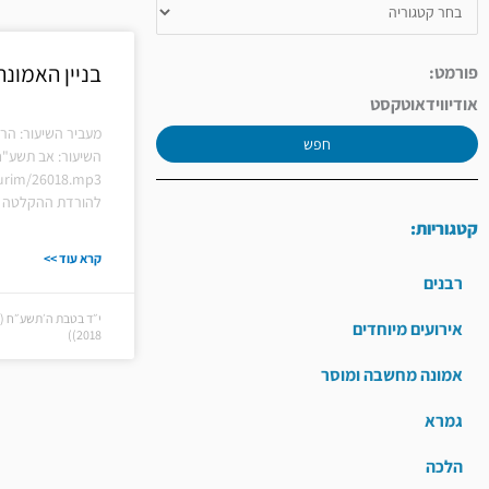
בניין האמונה
פורמט:
אודיו
וידאו
טקסט
מעביר השיעור: הרב
חפש
השיעור: אב תשע"ח
hiurim/26018.mp3
להורדת ההקלטה ל
קטגוריות:
קרא עוד >>
רבנים
אירועים מיוחדים
2018))
אמונה מחשבה ומוסר
גמרא
הלכה