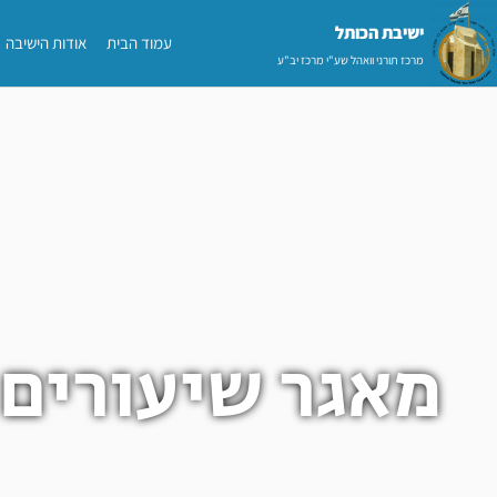
ילוג
ישיבת הכותל​
עמוד הבית
אודות הישיבה
תוכן
מרכז תורני וואהל שע"י מרכז יב"ע
מאגר שיעורים