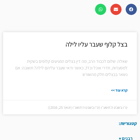
בצל קלוף שעבר עליו לילה
שאלה: שלום לכבוד הרב, מה דין בצלים המגיעים קלופים בשקית
למסעדות, חדרי אוכל וכדו', כאשר ודאי שעבר עליהם לילה? תשובה: אם
נשאר בבצלים חלק מהשורש
קרא עוד >>
ט״ו בשבט ה׳תשע״ו (ט״ו בשבט ה׳תשע״ו (ינואר 25, 2016))
קטגוריות:
רבנים