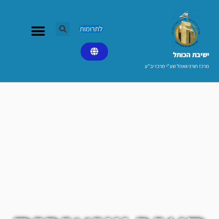
ילוג
תוכן
לתרומות
ישיבת הכותל​
מרכז תורני וואהל שע"י מרכז יב"ע