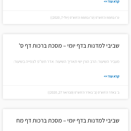
קרא עוד >>
ט״ו בתמוז ה׳תש״פ (ט״ו בתמוז ה׳תש״פ (יולי 7, 2020))
שביבי למדנות בדף יומי – מסכת ברכות דף ס'
מעביר השיעור: הרב הורן ישי תאריך השיעור: אדר תש"פ לצפייה בשיעור:
קרא עוד >>
ב׳ באדר ה׳תש״פ (ב׳ באדר ה׳תש״פ (פברואר 27, 2020))
שביבי למדנות בדף יומי – מסכת ברכות דף מח