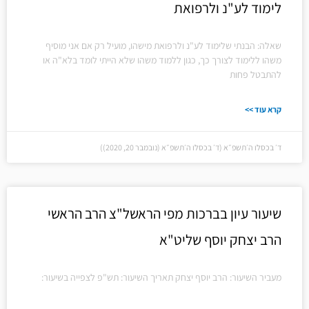
לימוד לע"נ ולרפואת
שאלה: הבנתי שלימוד לע"נ ולרפואת מישהו, מועיל רק אם אני מוסיף
משהו ללימוד לצורך כך, כגון ללמוד משהו שלא הייתי לומד בלא"ה או
להתבטל פחות
קרא עוד >>
ד׳ בכסלו ה׳תשפ״א (ד׳ בכסלו ה׳תשפ״א (נובמבר 20, 2020))
שיעור עיון בברכות מפי הראשל"צ הרב הראשי
הרב יצחק יוסף שליט"א
מעביר השיעור: הרב יוסף יצחק תאריך השיעור: תש"פ לצפייה בשיעור: