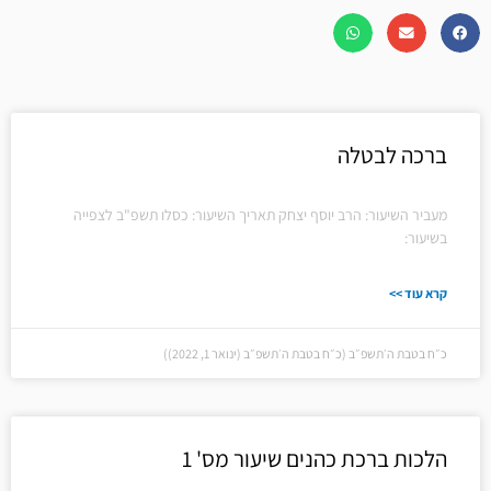
עמוד
עמוד
עמוד
עמוד
ברכה לבטלה
מעביר השיעור: הרב יוסף יצחק תאריך השיעור: כסלו תשפ"ב לצפייה
בשיעור:
קרא עוד >>
כ״ח בטבת ה׳תשפ״ב (כ״ח בטבת ה׳תשפ״ב (ינואר 1, 2022))
הלכות ברכת כהנים שיעור מס' 1