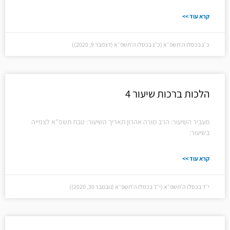
קרא עוד >>
כ״ג בכסלו ה׳תשפ״א (כ״ג בכסלו ה׳תשפ״א (דצמבר 9, 2020))
הלכות ברכות שיעור 4
מעביר השיעור: הרב מורה אהרון תאריך השיעור: טבת תשפ"א לצפייה
בשיעור:
קרא עוד >>
י״ד בכסלו ה׳תשפ״א (י״ד בכסלו ה׳תשפ״א (נובמבר 30, 2020))