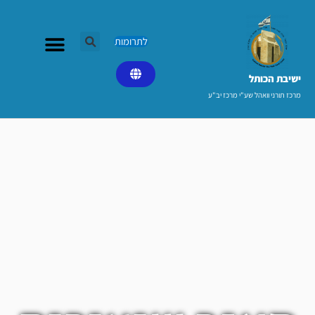
ילוג
תוכן
לתרומות
ישיבת הכותל​
מרכז תורני וואהל שע"י מרכז יב"ע