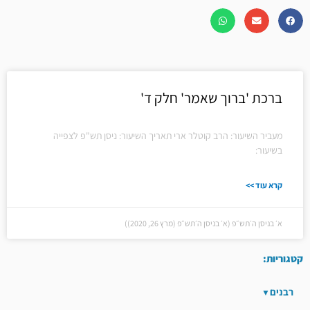
ברכת 'ברוך שאמר' חלק ד'
מעביר השיעור: הרב קוטלר ארי תאריך השיעור: ניסן תש"פ לצפייה
בשיעור:
קרא עוד >>
א׳ בניסן ה׳תש״פ (א׳ בניסן ה׳תש״פ (מרץ 26, 2020))
קטגוריות:
רבנים