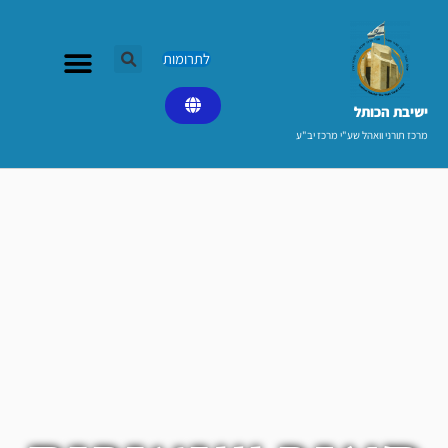
ילוג
תוכן
לתרומות
ישיבת הכותל​
מרכז תורני וואהל שע"י מרכז יב"ע