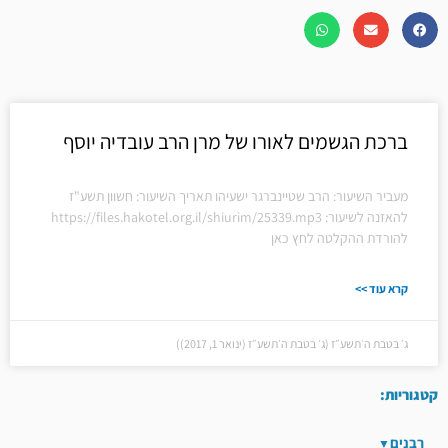
ברכת הגשמים לאורו של מרן הרב עובדיה יוסף
מעביר השיעור: הרב שטיינברגר ישעיהו תאריך השיעור: חשוון תשע"ז
להאזנה לשיעור: https://files.hakotel.org.il/shiurim/25339.mp3
להורדת ההקלטה לחץ כאן
קרא עוד >>
ג׳ בטבת ה׳תשע״ז (ג׳ בטבת ה׳תשע״ז (ינואר 1, 2017))
קטגוריות:
רבנים