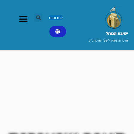
ילוג
תוכן
לתרומות
ישיבת הכותל​
מרכז תורני וואהל שע"י מרכז יב"ע