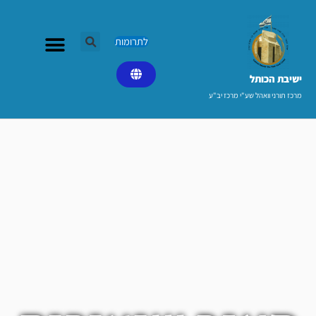
ילוג
תוכן
לתרומות
ישיבת הכותל​
מרכז תורני וואהל שע"י מרכז יב"ע