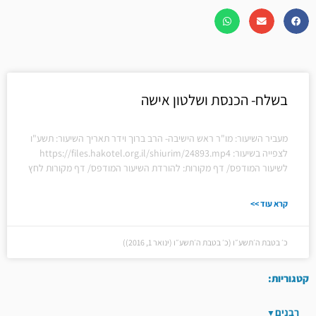
בשלח- הכנסת ושלטון אישה
מעביר השיעור: מו"ר ראש הישיבה- הרב ברוך וידר תאריך השיעור: תשע"ו
לצפייה בשיעור: https://files.hakotel.org.il/shiurim/24893.mp4
לשיעור המודפס/ דף מקורות: להורדת השיעור המודפס/ דף מקורות לחץ
קרא עוד >>
כ׳ בטבת ה׳תשע״ו (כ׳ בטבת ה׳תשע״ו (ינואר 1, 2016))
קטגוריות:
רבנים