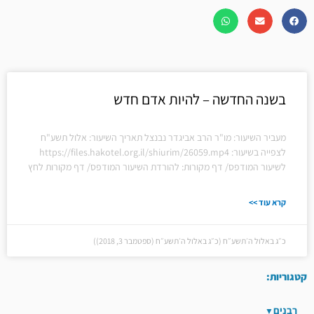
בשנה החדשה – להיות אדם חדש
מעביר השיעור: מו"ר הרב אביגדר נבנצל תאריך השיעור: אלול תשע"ח
לצפייה בשיעור: https://files.hakotel.org.il/shiurim/26059.mp4
לשיעור המודפס/ דף מקורות: להורדת השיעור המודפס/ דף מקורות לחץ
קרא עוד >>
כ״ג באלול ה׳תשע״ח (כ״ג באלול ה׳תשע״ח (ספטמבר 3, 2018))
קטגוריות:
רבנים