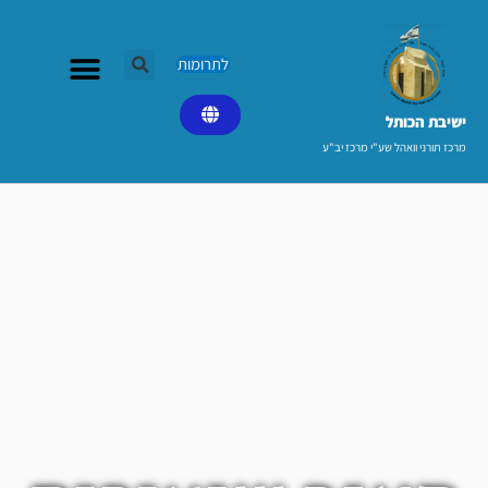
ילוג
תוכן
לתרומות
ישיבת הכותל​
מרכז תורני וואהל שע"י מרכז יב"ע