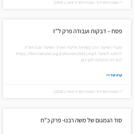
ד׳ בטבת ה׳תש״פ (ד׳ בטבת ה׳תש״פ (ינואר 1, 2020))
פסח – דבקות ועבודה פרק ל"ז
מעביר השיעור: הרב קשתיאל אליעזר תאריך השיעור: שבט תש"פ
להאזנה לשיעור: https://files.hakotel.org.il/shiurim/26611.mp3
להורדת ההקלטה לחץ כאן
קרא עוד >>
ד׳ בטבת ה׳תש״פ (ד׳ בטבת ה׳תש״פ (ינואר 1, 2020))
סוד הגמגום של משה רבנו- פרק כ"ח