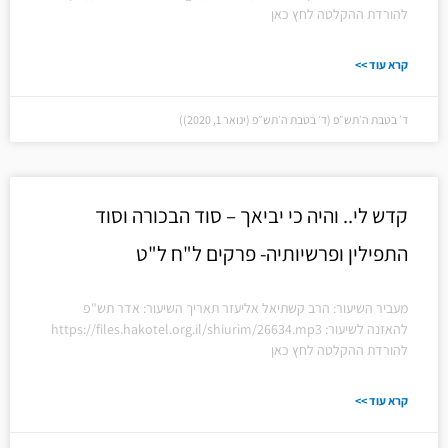
להורדת ההקלטה לחץ כאן
קרא עוד >>
ד׳ בטבת ה׳תש״פ (ד׳ בטבת ה׳תש״פ (ינואר 1, 2020))
קדש לי.. והיה כי יביאך – סוד הבכורה וסוד
התפילין ופרשיותיה- פרקים ל"ח ל"ט
מעביר השיעור: הרב קשתיאל אליעזר תאריך השיעור: אדר תש"פ
להאזנה לשיעור: https://files.hakotel.org.il/shiurim/26634.mp3
להורדת ההקלטה לחץ כאן
קרא עוד >>