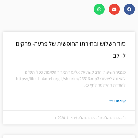
עמוד
עמוד
עמוד
עמוד
סוד השלוש ובחירתו החופשית של פרעה- פרקים
ל- לב
מעביר השיעור: הרב קשתיאל אליעזר תאריך השיעור: כסלו תש"פ
להאזנה לשיעור: https://files.hakotel.org.il/shiurim/26516.mp3
להורדת ההקלטה לחץ כאן
קרא עוד >>
ד׳ בטבת ה׳תש״פ (ד׳ בטבת ה׳תש״פ (ינואר 1, 2020))