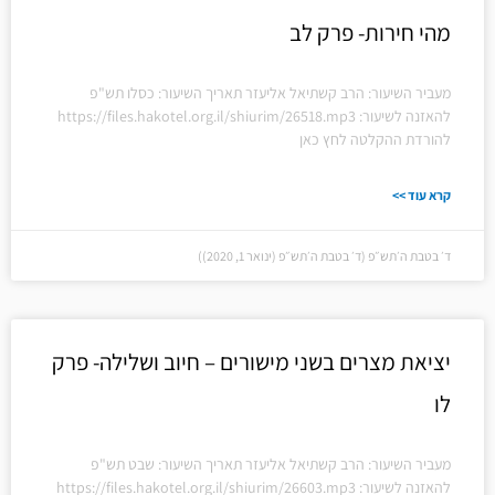
מהי חירות- פרק לב
מעביר השיעור: הרב קשתיאל אליעזר תאריך השיעור: כסלו תש"פ
להאזנה לשיעור: https://files.hakotel.org.il/shiurim/26518.mp3
להורדת ההקלטה לחץ כאן
קרא עוד >>
ד׳ בטבת ה׳תש״פ (ד׳ בטבת ה׳תש״פ (ינואר 1, 2020))
יציאת מצרים בשני מישורים – חיוב ושלילה- פרק
לו
מעביר השיעור: הרב קשתיאל אליעזר תאריך השיעור: שבט תש"פ
להאזנה לשיעור: https://files.hakotel.org.il/shiurim/26603.mp3