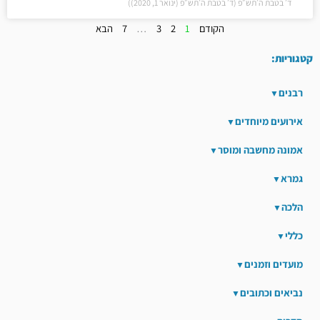
ד׳ בטבת ה׳תש״פ (ד׳ בטבת ה׳תש״פ (ינואר 1, 2020))
הקודם
1
2
3
…
7
הבא
קטגוריות:
רבנים
אירועים מיוחדים
אמונה מחשבה ומוסר
גמרא
הלכה
כללי
מועדים וזמנים
נביאים וכתובים