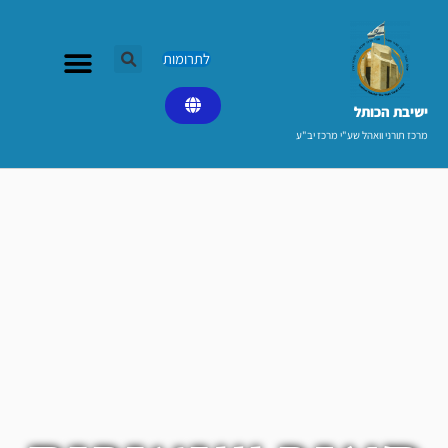
ילוג
תוכן
לתרומות
ישיבת הכותל​
מרכז תורני וואהל שע"י מרכז יב"ע