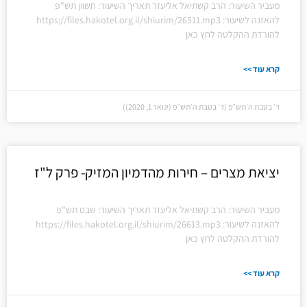
מעביר השיעור: הרב קשתיאל אליעזר תאריך השיעור: חשוון תש"פ
להאזנה לשיעור: https://files.hakotel.org.il/shiurim/26511.mp3
להורדת ההקלטה לחץ כאן
קרא עוד >>
ד׳ בטבת ה׳תש״פ (ד׳ בטבת ה׳תש״פ (ינואר 1, 2020))
יציאת מצרים – חירות מהדמיון המזיק- פרק ל"ז
מעביר השיעור: הרב קשתיאל אליעזר תאריך השיעור: שבט תש"פ
להאזנה לשיעור: https://files.hakotel.org.il/shiurim/26613.mp3
להורדת ההקלטה לחץ כאן
קרא עוד >>