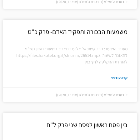
ד׳ בטבת ה׳תש״פ (ד׳ בטבת ה׳תש״פ (ינואר 1, 2020))
משמעות הבכורה ותפקיד האדם- פרק כ"ט
מעביר השיעור: הרב קשתיאל אליעזר תאריך השיעור: חשוון תש"פ
להאזנה לשיעור: https://files.hakotel.org.il/shiurim/26514.mp3
להורדת ההקלטה לחץ כאן
קרא עוד >>
ד׳ בטבת ה׳תש״פ (ד׳ בטבת ה׳תש״פ (ינואר 1, 2020))
בין פסח ראשון לפסח שני פרק ל"ח