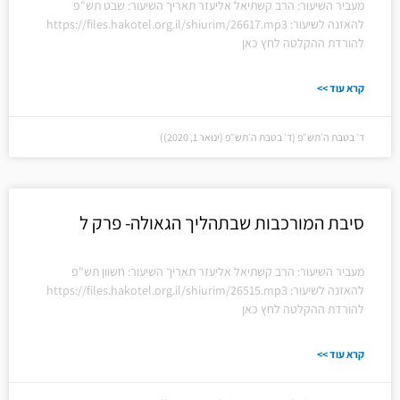
מעביר השיעור: הרב קשתיאל אליעזר תאריך השיעור: שבט תש"פ
להאזנה לשיעור: https://files.hakotel.org.il/shiurim/26617.mp3
להורדת ההקלטה לחץ כאן
קרא עוד >>
ד׳ בטבת ה׳תש״פ (ד׳ בטבת ה׳תש״פ (ינואר 1, 2020))
סיבת המורכבות שבתהליך הגאולה- פרק ל
מעביר השיעור: הרב קשתיאל אליעזר תאריך השיעור: חשוון תש"פ
להאזנה לשיעור: https://files.hakotel.org.il/shiurim/26515.mp3
להורדת ההקלטה לחץ כאן
קרא עוד >>