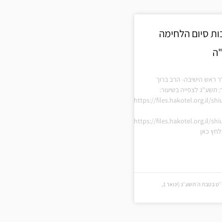
ת סיום הלחימה
"ה
ר ראש הישיבה- הרב ברוך
: תשע"ג לצפייה בשיעור:
https://files.hakotel.org.il/s
https://files.hakotel.org.il/s
חץ כאן
י״ט בטבת ה׳תשע״ג (י״ט בטבת ה׳תשע״ג (ינואר 1,