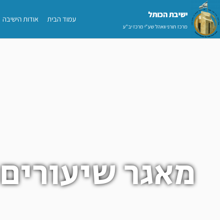
ילוג
ישיבת הכותל​
עמוד הבית
אודות הישיבה
תוכן
מרכז תורני וואהל שע"י מרכז יב"ע
מאגר שיעורים