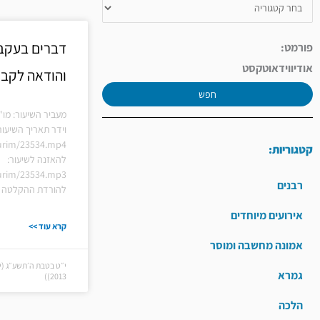
דברים בעקבו
פורמט:
אודיו
וידאו
טקסט
והודאה לקב
חפש
מעביר השיעור: מו"
וידר תאריך השיעור
hiurim/23534.mp4
קטגוריות:
להאזנה לשיעור:
hiurim/23534.mp3
רבנים
להורדת ההקלטה ל
אירועים מיוחדים
קרא עוד >>
אמונה מחשבה ומוסר
גמרא
2013))
הלכה