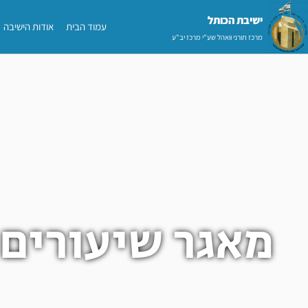
ילוג
ישיבת הכותל​
עמוד הבית
אודות הישיבה
תוכן
מרכז תורני וואהל שע"י מרכז יב"ע
מאגר שיעורים