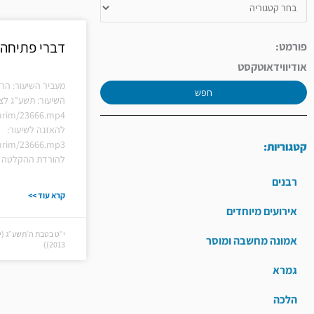
דברי פתיחה 
פורמט:
אודיו
וידאו
טקסט
מעביר השיעור: הרב
חפש
השיעור: תשע"ג לצפ
hiurim/23666.mp4
להאזנה לשיעור:
hiurim/23666.mp3
קטגוריות:
להורדת ההקלטה ל
רבנים
קרא עוד >>
אירועים מיוחדים
אמונה מחשבה ומוסר
2013))
גמרא
הלכה