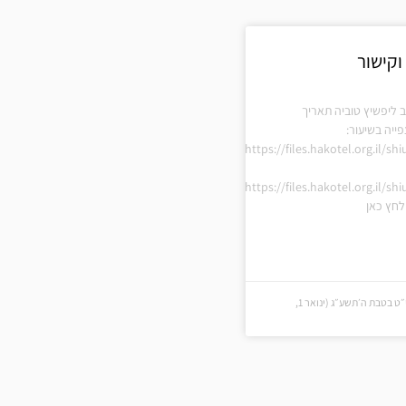
וקישור
 ליפשיץ טוביה תאריך
ייה בשיעור:
https://files.hakotel.org.il/s
https://files.hakotel.org.il/s
חץ כאן
י״ט בטבת ה׳תשע״ג (י״ט בטבת ה׳תשע״ג (ינואר 1,