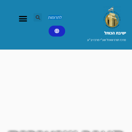
ילוג
תוכן
לתרומות
ישיבת הכותל​
מרכז תורני וואהל שע"י מרכז יב"ע