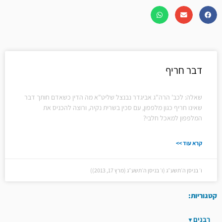
דבר חריף
שאלה: לכב' הרה"ג אביגדר נבנצל שליט"א מה הדין כשאדם חותך דבר
שאינו חריף כגון מלפפון, עם סכין בשרית נקיה, ורוצה להכניס את
המלפפון למאכל חלבי?
קרא עוד >>
ו׳ בניסן ה׳תשע״ג (ו׳ בניסן ה׳תשע״ג (מרץ 17, 2013))
קטגוריות:
רבנים