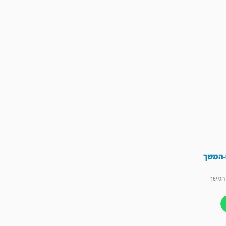
ם-המשך
-המשך