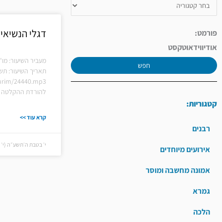
דגלי הנשיאי
פורמט:
אודיו
וידאו
טקסט
מעביר השיעור: מו"
חפש
תאריך השיעור: תש
hiurim/24440.mp3
להורדת ההקלטה ל
קטגוריות:
קרא עוד >>
רבנים
י׳ בטבת ה׳תשע״ה (י׳ בטבת
אירועים מיוחדים
אמונה מחשבה ומוסר
גמרא
הלכה