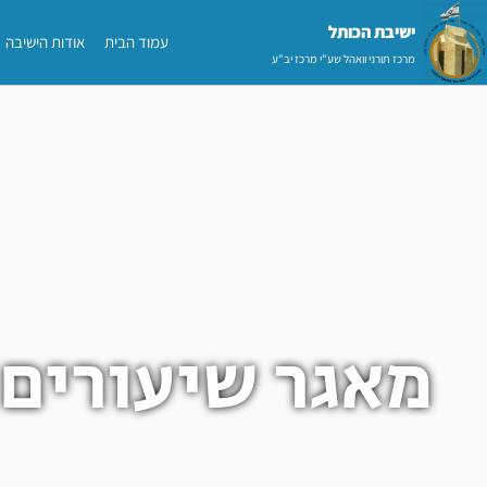
ילוג
ישיבת הכותל​
עמוד הבית
אודות הישיבה
תוכן
מרכז תורני וואהל שע"י מרכז יב"ע
מאגר שיעורים