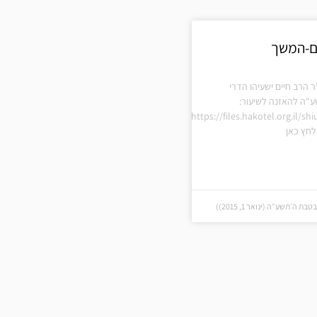
ם-המשך
ר הרב חיים ישעיהו הדרי
ע"ה להאזנה לשיעור:
https://files.hakotel.org.il/s
חץ כאן
 ה׳תשע״ה (ינואר 1, 2015))