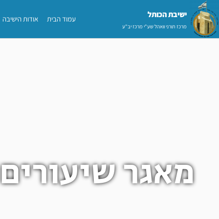
ילוג
ישיבת הכותל​
עמוד הבית
אודות הישיבה
תוכן
מרכז תורני וואהל שע"י מרכז יב"ע
מאגר שיעורים