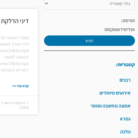
דיני הדלקת 
פורמט:
אודיו
וידאו
טקסט
מעביר השיעור: מו"
חפש
וידר תאריך השיעור
hiurim/23832.mp4
להאזנה לשיעור:
hiurim/23832.mp3
קטגוריות:
להורדת ההקלטה ל
רבנים
קרא עוד >>
אירועים מיוחדים
אמונה מחשבה ומוסר
2014))
גמרא
הלכה