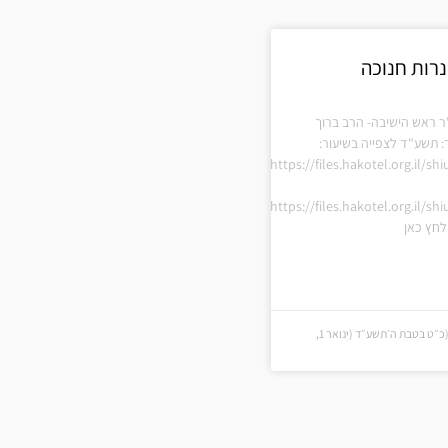
נרות חנוכה
ר ראש הישיבה- הרב ברוך
: תשע"ד לצפייה בשיעור:
https://files.hakotel.org.il/s
https://files.hakotel.org.il/s
חץ כאן
כ״ט בטבת ה׳תשע״ד (כ״ט בטבת ה׳תשע״ד (ינואר 1,