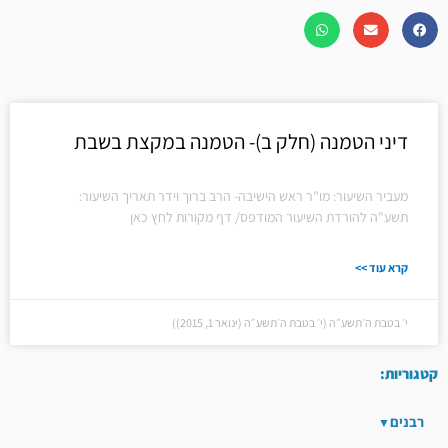
דיני הטמנה (חלק ב)- הטמנה במקצת בשבת
מעביר השיעור: מו"ר ראש הישיבה- הרב ברוך וידר תאריך השיעור:
תשע"ה להורדת השיעור המודפס/ דף מקורות לחץ כאן
קרא עוד >>
י׳ בטבת ה׳תשע״ה (י׳ בטבת ה׳תשע״ה (ינואר 1, 2015))
קטגוריות:
רבנים