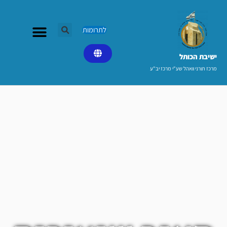
ילוג
תוכן
לתרומות
ישיבת הכותל​
מרכז תורני וואהל שע"י מרכז יב"ע