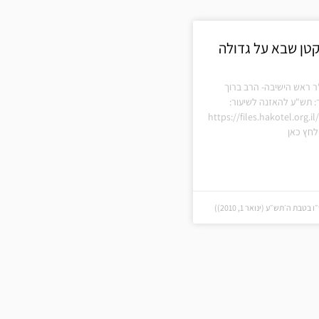
קטן שבא על גדולה
ר ראש הישיבה- הרב ברוך
: תש"ע להאזנה לשיעור:
https://files.hakotel.org.i
חץ כאן
בת ה׳תש״ע (ינואר 1, 2010))