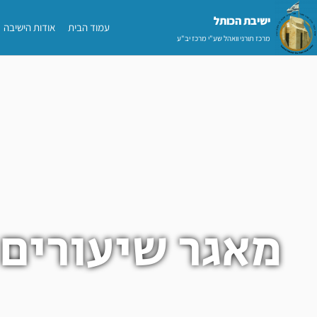
ילוג
ישיבת הכותל​
עמוד הבית
אודות הישיבה
תוכן
מרכז תורני וואהל שע"י מרכז יב"ע
מאגר שיעורים