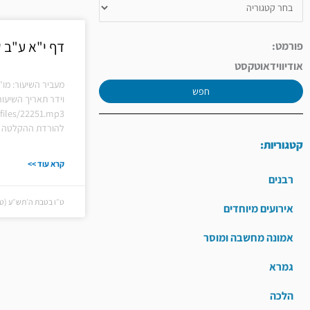
דף י"א ע"ב 
פורמט:
אודיו
וידאו
טקסט
מעביר השיעור: מו"
חפש
וידר תאריך השיעור
l/files/22251.mp3
להורדת ההקלטה ל
קטגוריות:
קרא עוד >>
רבנים
ט״ו בטבת ה׳תש״ע (ט״ו בט
אירועים מיוחדים
אמונה מחשבה ומוסר
גמרא
הלכה