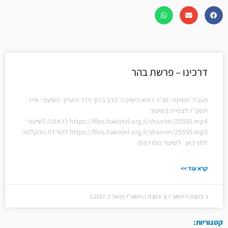
דרכינו – פרשת בהר
מעביר השיעור: מו"ר ראש הישיבה- הרב ברוך וידר תאריך השיעור: אייר
תשע"ז לצפייה בשיעור:
https://files.hakotel.org.il/shiurim/25595.mp4 להאזנה לשיעור:
https://files.hakotel.org.il/shiurim/25595.mp3 להורדת ההקלטה
לחץ כאן לשיעור המודפס/
קרא עוד >>
ג׳ בטבת ה׳תשע״ז (ג׳ בטבת ה׳תשע״ז (ינואר 1, 2017))
קטגוריות: