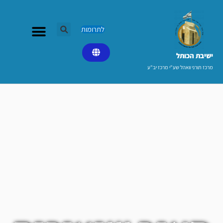
ילוג
תוכן
לתרומות
ישיבת הכותל​
מרכז תורני וואהל שע"י מרכז יב"ע