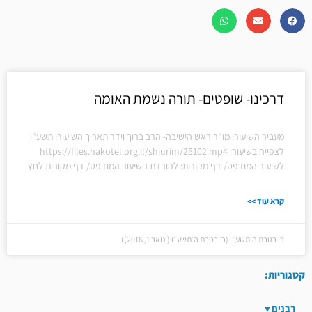
דרכינו- שופטים- תורה נשמת האומה
מעביר השיעור: מו"ר ראש הישיבה- הרב ברוך וידר תאריך השיעור: תשע"ו
לצפייה בשיעור: https://files.hakotel.org.il/shiurim/25102.mp4
לשיעור המודפס/ דף מקורות: להורדת השיעור המודפס/ דף מקורות לחץ
קרא עוד >>
כ׳ בטבת ה׳תשע״ו (כ׳ בטבת ה׳תשע״ו (ינואר 1, 2016))
קטגוריות:
רבנים