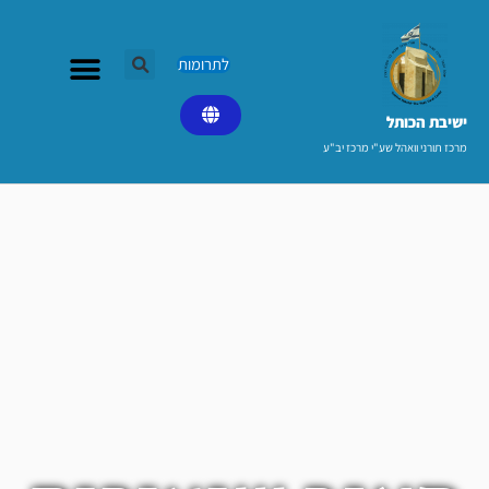
ילוג
תוכן
לתרומות
ישיבת הכותל​
מרכז תורני וואהל שע"י מרכז יב"ע