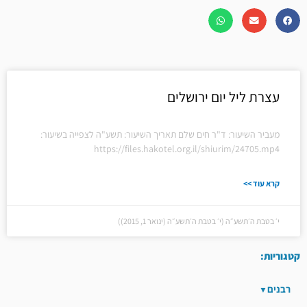
עצרת ליל יום ירושלים
מעביר השיעור: ד"ר חים שלם תאריך השיעור: תשע"ה לצפייה בשיעור:
https://files.hakotel.org.il/shiurim/24705.mp4
קרא עוד >>
י׳ בטבת ה׳תשע״ה (י׳ בטבת ה׳תשע״ה (ינואר 1, 2015))
קטגוריות:
רבנים