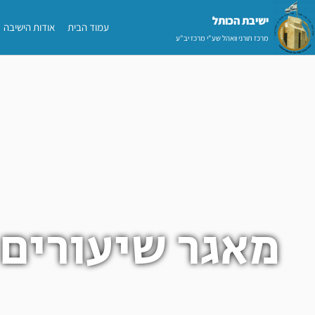
ילוג
ישיבת הכותל​
עמוד הבית
אודות הישיבה
תוכן
מרכז תורני וואהל שע"י מרכז יב"ע
מאגר שיעורים