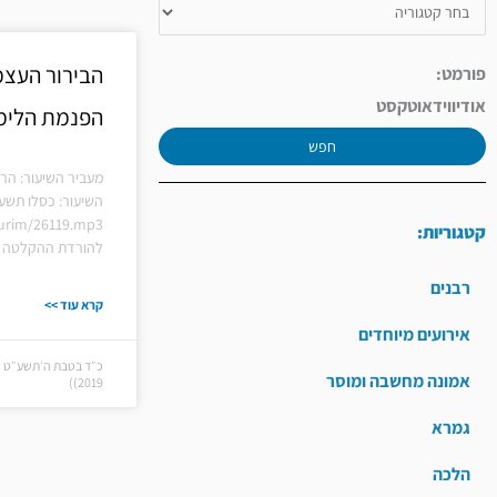
הבירור העצמי
פורמט:
אודיו
וידאו
טקסט
הפנמת הלימ
חפש
מעביר השיעור: הר
השיעור: כסלו תשע
hiurim/26119.mp3
קטגוריות:
להורדת ההקלטה ל
רבנים
קרא עוד >>
אירועים מיוחדים
אמונה מחשבה ומוסר
2019))
גמרא
הלכה