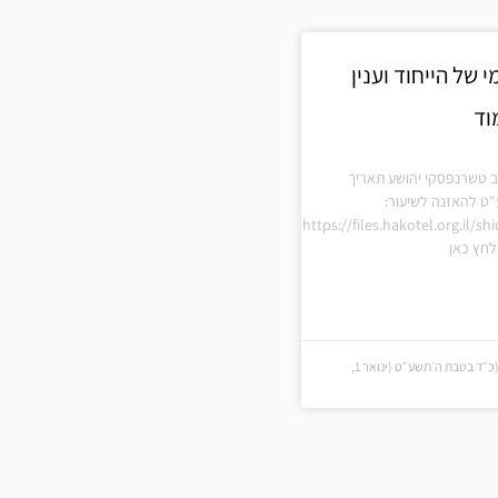
 של הייחוד וענין
וד
ב טשרנפסקי יהושע תאריך
"ט להאזנה לשיעור:
https://files.hakotel.org.il/s
חץ כאן
כ״ד בטבת ה׳תשע״ט (כ״ד בטבת ה׳תשע״ט (ינואר 1,