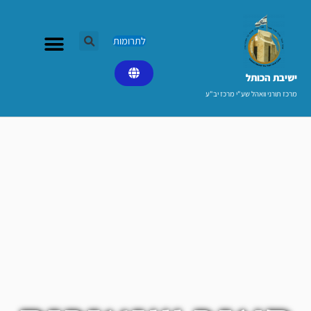
ילוג
תוכן
לתרומות
ישיבת הכותל​
מרכז תורני וואהל שע"י מרכז יב"ע