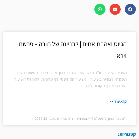
הגיוס ואהבת אחים | לבניינה של תורה – פרשת
וירא
מעביר השיעור: מו"ר ראש הישיבה הרב ברוך וידר תאריך השיעור: חשוון
תשפ"ה לצפייה בשיעור: לשיעור המודפס/ דף מקורות: להורדת השיעור
המודפס/ דף מקורות לחץ
קרא עוד >>
י״א במרחשוון ה׳תשפ״ה (י״א במרחשוון ה׳תשפ״ה (נובמבר 12, 2024))
קטגוריות: