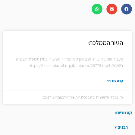
הגיור הממלכתי
מעביר השיעור: עו"ד הרב ירון קטן תאריך השיעור: כסלו תשע"ח לצפייה
בשיעור: https://files.hakotel.org.il/shiurim/25778.mp4
קרא עוד >>
כ״ו בכסלו ה׳תשע״ח (כ״ו בכסלו ה׳תשע״ח (דצמבר 14, 2017))
קטגוריות:
רבנים