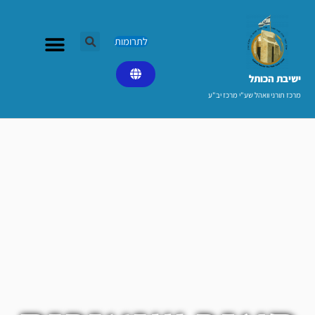
ילוג
תוכן
לתרומות
ישיבת הכותל​
מרכז תורני וואהל שע"י מרכז יב"ע