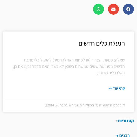
הגעלת כלים חדשים
שאלה: שמעתי שצריך (או לפחות ראוי להחמיר) להגעיל כלי מתכת
חדשים מפני שחוששים שמשחום בשומן לא כשר. האם הדבר נכון? אם כן,
באלו כלים מדובר,
קרא עוד >>
ד׳ בכסלו ה׳תשע״ה (ד׳ בכסלו ה׳תשע״ה (נובמבר 26, 2014))
קטגוריות:
רבנים