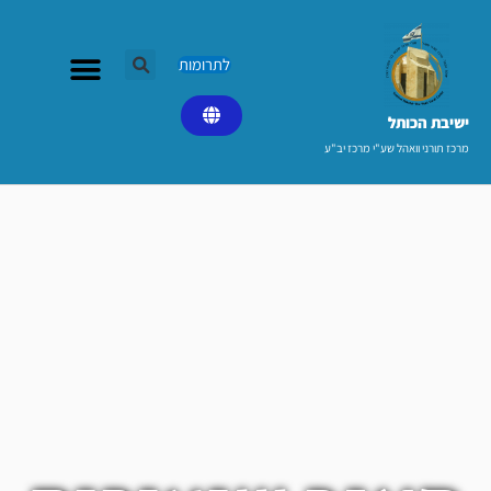
ילוג
תוכן
לתרומות
ישיבת הכותל​
מרכז תורני וואהל שע"י מרכז יב"ע