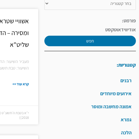
אשוויי שטרא
פורמט:
אודיו
וידאו
טקסט
ומסירה – הדיי
חפש
שליט"א
מעביר השיעור: הדיי
קטגוריות:
השיעור: טבת תשע"
רבנים
קרא עוד >>
אירועים מיוחדים
אמונה מחשבה ומוסר
2018))
גמרא
הלכה