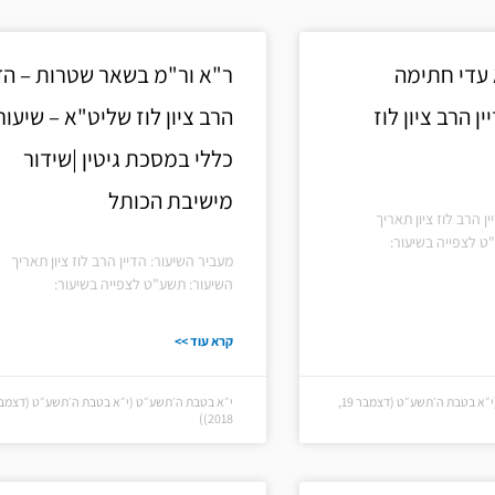
עמוד
עמוד
עמוד
 עדי חתימה
ר"א ור"מ בשאר שטרות – הדי
ן הרב ציון לוז
הרב ציון לוז שליט"א – שיעור
כללי במסכת גיטין |שידור
מישיבת הכותל
ן הרב לוז ציון תאריך
ט לצפייה בשיעור:
מעביר השיעור: הדיין הרב לוז ציון תאריך
השיעור: תשע"ט לצפייה בשיעור:
קרא עוד >>
י״א בטבת ה׳תשע״ט (י״א בטבת ה׳תשע״ט (דצמבר 19,
2018))