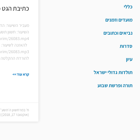
כללי
כתיבת הגט כ
מועדים וזמנים
מעביר השיעור: הדיי
השיעור: חשוון תשע
נביאים וכתובים
hiurim/26083.mp4
להאזנה לשיעור:
סדרות
hiurim/26083.mp3
להורדת ההקלטה ל
עיון
תולדות גדולי ישראל
קרא עוד >>
תורה ופרשת שבוע
ח׳ במרחשוון ה׳תשע״ט
(אוקטובר 17, 2018))