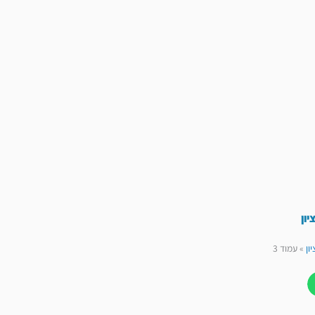
יון
ון
»
עמוד 3