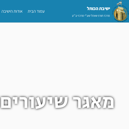
ילוג
ישיבת הכותל​
עמוד הבית
אודות הישיבה
תוכן
מרכז תורני וואהל שע"י מרכז יב"ע
מאגר שיעורים