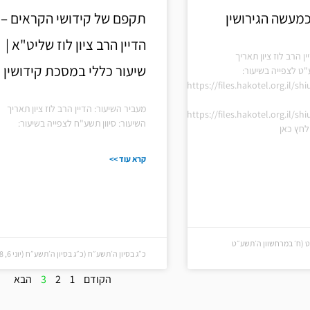
מעשה הגירושין
תקפם של קידושי הקראים –
הדיין הרב ציון לוז שליט"א |
ן הרב לוז ציון תאריך
שיעור כללי במסכת קידושין
"ט לצפייה בשיעור:
https://files.hakotel.org.il/s
מעביר השיעור: הדיין הרב לוז ציון תאריך
https://files.hakotel.org.il/s
השיעור: סיוון תשע"ח לצפייה בשיעור:
חץ כאן
קרא עוד >>
 (ח׳ במרחשוון ה׳תשע״ט
כ״ג בסיון ה׳תשע״ח (כ״ג בסיון ה׳תשע״ח (יוני 6, 2018))
הקודם
1
2
3
הבא