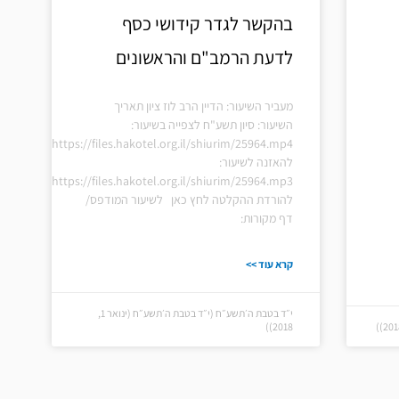
בהקשר לגדר קידושי כסף
לדעת הרמב"ם והראשונים
מעביר השיעור: הדיין הרב לוז ציון תאריך
השיעור: סיון תשע"ח לצפייה בשיעור:
https://files.hakotel.org.il/shiurim/25964.mp4
להאזנה לשיעור:
https://files.hakotel.org.il/shiurim/25964.mp3
להורדת ההקלטה לחץ כאן לשיעור המודפס/
דף מקורות:
קרא עוד >>
י״ד בטבת ה׳תשע״ח (י״ד בטבת ה׳תשע״ח (ינואר 1,
2018))