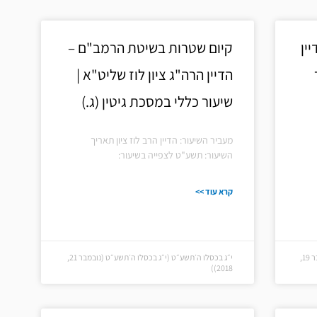
ין
קיום שטרות בשיטת הרמב"ם –
הדיין הרה"ג ציון לוז שליט"א |
שיעור כללי במסכת גיטין (ג.)
מעביר השיעור: הדיין הרב לוז ציון תאריך
השיעור: תשע"ט לצפייה בשיעור:
קרא עוד >>
י״א בטבת ה׳תשע״ט (י״א בטבת ה׳תשע״ט (דצמבר 19,
י״ג בכסלו ה׳תשע״ט (י״ג בכסלו ה׳תשע״ט (נובמבר 21,
2018))