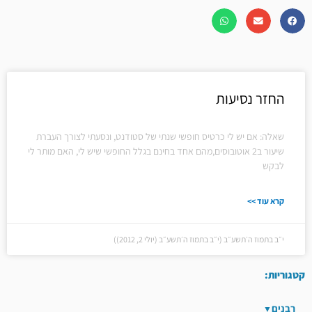
החזר נסיעות
שאלה: אם יש לי כרטיס חופשי שנתי של סטודנט, ונסעתי לצורך העברת
שיעור ב2 אוטובוסים,מהם אחד בחינם בגלל החופשי שיש לי, האם מותר לי
לבקש
קרא עוד >>
י״ב בתמוז ה׳תשע״ב (י״ב בתמוז ה׳תשע״ב (יולי 2, 2012))
קטגוריות:
רבנים