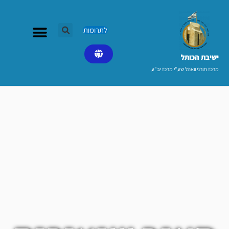
ילוג
תוכן
לתרומות
ישיבת הכותל​
מרכז תורני וואהל שע"י מרכז יב"ע