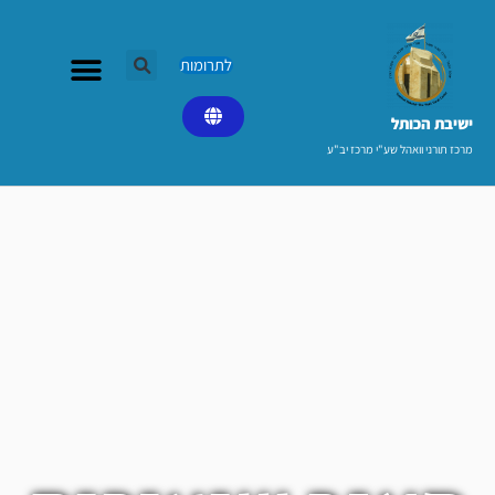
ילוג
תוכן
לתרומות
ישיבת הכותל​
מרכז תורני וואהל שע"י מרכז יב"ע