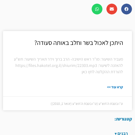
היתכן לאכול בשר וחלב באותה סעודה?
מעביר השיעור: מו"ר ראש הישיבה- הרב ברוך וידר תאריך השיעור: תש"ע
להאזנה לשיעור: https://files.hakotel.org.il/shiurim/22303.mp3
להורדת ההקלטה לחץ כאן
קרא עוד >>
ט״ו בטבת ה׳תש״ע (ט״ו בטבת ה׳תש״ע (ינואר 1, 2010))
קטגוריות:
רבנים