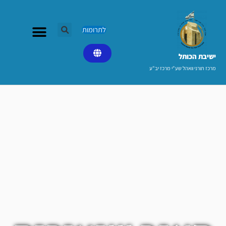
ילוג
תוכן
לתרומות
ישיבת הכותל​
מרכז תורני וואהל שע"י מרכז יב"ע