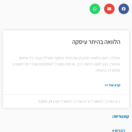
הלוואה בהיתר עיסקה
שאלה: האם הלוואה מהבנק עם היתר עיסקה מועילה עבור כל שימוש
אפשרי, כגון לשם רכישת רכב, או שזה מוגבל לשימושים מוגדרים? תשובה:
שלום רב בהנחה
קרא עוד >>
כ״ב באדר ב׳ ה׳תשע״ד (כ״ב באדר ב׳ ה׳תשע״ד (מרץ 24, 2014))
קטגוריות:
רבנים