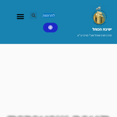
ילוג
תוכן
לתרומות
ישיבת הכותל​
מרכז תורני וואהל שע"י מרכז יב"ע