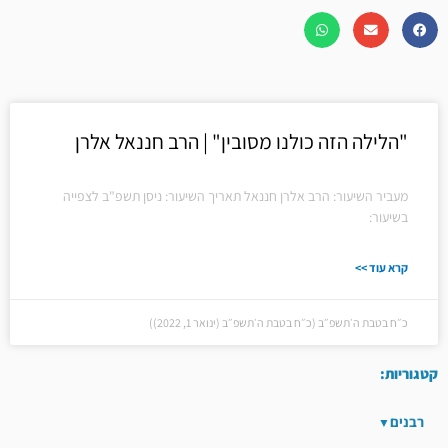
"הלילה הזה כולנו מסובין" | הרב חננאל אלרן
מעביר השיעור: הרב אלרן חננאל תאריך השיעור: ניסן תשפ"ב לצפייה
בשיעור:
קרא עוד >>
כ״ח בטבת ה׳תשפ״ב (כ״ח בטבת ה׳תשפ״ב (ינואר 1, 2022))
קטגוריות:
רבנים