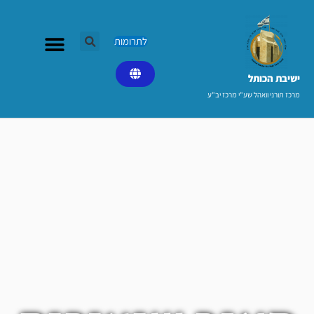
ילוג
תוכן
לתרומות
ישיבת הכותל​
מרכז תורני וואהל שע"י מרכז יב"ע