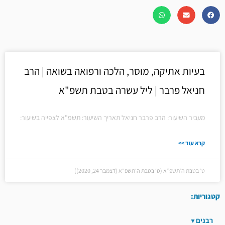
בעיות אתיקה, מוסר, הלכה ורפואה בשואה | הרב
חניאל פרבר | ליל עשרה בטבת תשפ"א
מעביר השיעור: הרב פרבר חניאל תאריך השיעור: תשפ"א לצפייה בשיעור:
קרא עוד >>
ט׳ בטבת ה׳תשפ״א (ט׳ בטבת ה׳תשפ״א (דצמבר 24, 2020))
קטגוריות:
רבנים