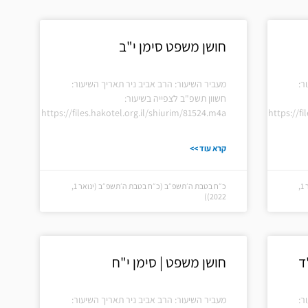
חושן משפט סימן י"ב
ר:
מעביר השיעור: הרב אביב ניר תאריך השיעור:
חשוון תשפ"ב לצפייה בשיעור:
https://files.hakotel.org.il/shiurim/81524.m4a
https://f
קרא עוד >>
כ״ח בטבת ה׳תשפ״ב (כ״ח בטבת ה׳תשפ״ב (ינואר 1,
כ״ח בטבת ה׳תשפ״ב (כ״ח בטבת ה׳תשפ״ב (ינואר 1,
2022))
ד
חושן משפט | סימן י"ח
ר:
מעביר השיעור: הרב אביב ניר תאריך השיעור: