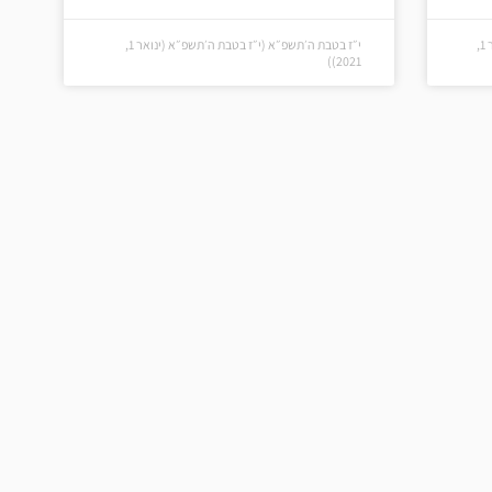
כ״ח בטבת ה׳תשפ״ב (כ״ח בטבת ה׳תשפ״ב (ינואר 1,
י״ז בטבת ה׳תשפ״א (י״ז בטבת ה׳תשפ״א (ינואר 1,
2021))