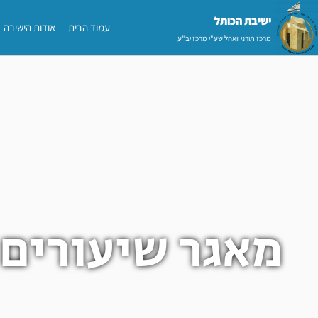
ילוג
ישיבת הכותל​
עמוד הבית
אודות הישיבה
תוכן
מרכז תורני וואהל שע"י מרכז יב"ע
מאגר שיעורים