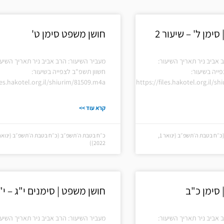
עמוד
עמוד
ימן ל' – שיעור 2
חושן משפט סימן ט'
 אביב ניר תאריך השיעור:
מעביר השיעור: הרב אביב ניר תאריך השיעו
ייה בשיעור:
חשוון תשפ"ב לצפייה בשיעור:
iles.hakotel.org.il/shiurim/81509.m4a
https://files.hakotel.org.il/s
קרא עוד >>
כ״ח בטבת ה׳תשפ״ב (כ״ח בטבת ה׳תשפ״ב (ינואר 1,
2022))
 סימן כ"ב
חושן משפט | סימנים י"ג – י"
 אביב ניר תאריך השיעור:
מעביר השיעור: הרב אביב ניר תאריך השיעו