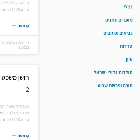
טבת תשפ"ב לצפייה
כללי
hiurim/81578.m4a
מועדים וזמנים
קרא עוד >>
נביאים וכתובים
סדרות
2022))
עיון
תולדות גדולי ישראל
חושן משפט | 
תורה ופרשת שבוע
2
מעביר השיעור: הרב
שבט תשפ"ב לצפייה
hiurim/81603.m4a
קרא עוד >>