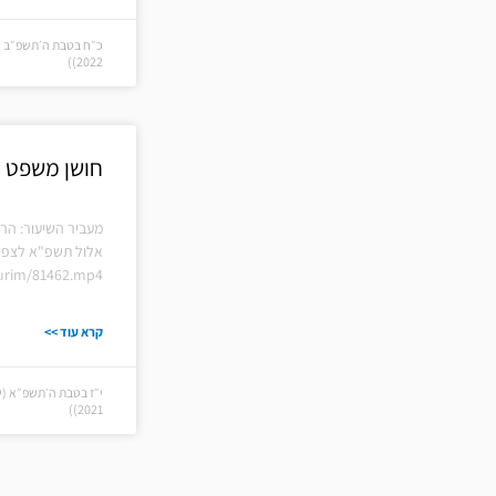
2022))
חושן משפט ס
מעביר השיעור: הרב
אלול תשפ"א לצפיי
hiurim/81462.mp4
קרא עוד >>
2021))