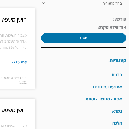
חושן משפט | ס
פורמט:
אודיו
וידאו
טקסט
מעביר השיעור: הרב
חפש
אדר א' תשפ"ב לצפ
hiurim/81640.m4a
קטגוריות:
קרא עוד >>
רבנים
2022))
אירועים מיוחדים
אמונה מחשבה ומוסר
חושן משפט |
גמרא
הלכה
מעביר השיעור: הרב