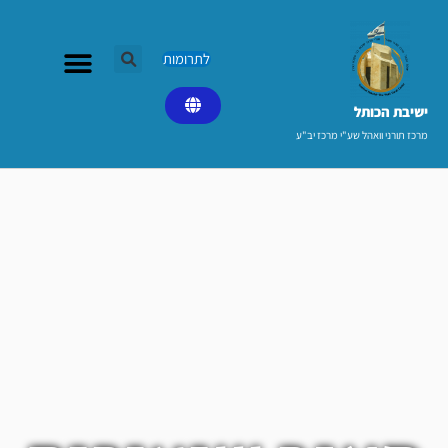
ילוג
תוכן
לתרומות
ישיבת הכותל​
מרכז תורני וואהל שע"י מרכז יב"ע