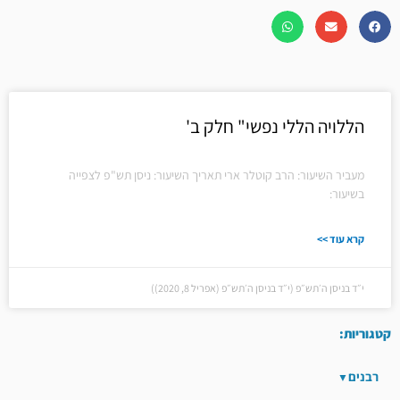
הללויה הללי נפשי" חלק ב'
מעביר השיעור: הרב קוטלר ארי תאריך השיעור: ניסן תש"פ לצפייה
בשיעור:
קרא עוד >>
י״ד בניסן ה׳תש״פ (י״ד בניסן ה׳תש״פ (אפריל 8, 2020))
קטגוריות:
רבנים