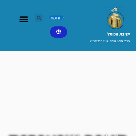
ילוג
תוכן
לתרומות
ישיבת הכותל​
מרכז תורני וואהל שע"י מרכז יב"ע