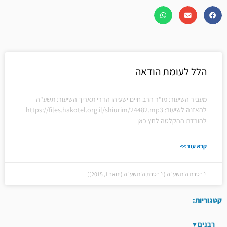
הלל לעומת הודאה
מעביר השיעור: מו"ר הרב חיים ישעיהו הדרי תאריך השיעור: תשע"ה
להאזנה לשיעור: https://files.hakotel.org.il/shiurim/24482.mp3
להורדת ההקלטה לחץ כאן
קרא עוד >>
י׳ בטבת ה׳תשע״ה (י׳ בטבת ה׳תשע״ה (ינואר 1, 2015))
קטגוריות:
רבנים