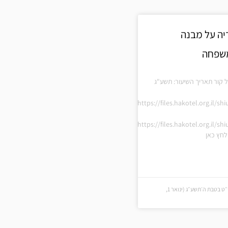
ה על מבנה
משפחה
 קור תאריך השיעור: תשע"ג
https://files.hakotel.org.il/s
https://files.hakotel.org.il/s
חץ כאן
י״ט בטבת ה׳תשע״ג (י״ט בטבת ה׳תשע״ג (ינואר 1,