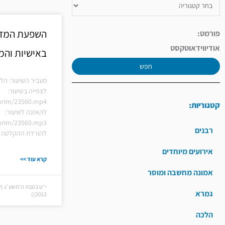
השפעת המדי
פורמט:
אודיו
וידאו
טקסט
באישיות וה
חפש
מעביר השיעור: הלל
לצפייה בשיעור:
hiurim/23560.mp4
קטגוריות:
להאזנה לשיעור:
hiurim/23560.mp3
רבנים
להורדת ההקלטה ל
אירועים מיוחדים
קרא עוד >>
אמונה מחשבה ומוסר
גמרא
2013))
הלכה