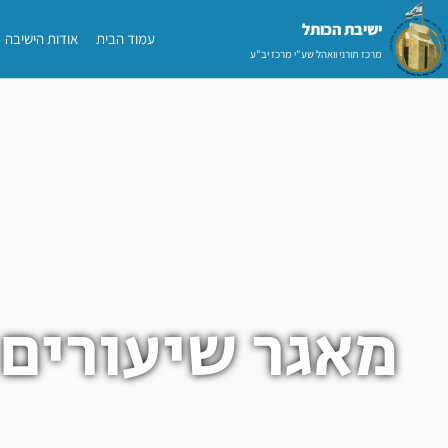
ילוג
ישיבת הכותל​
עמוד הבית
אודות הישיבה
תוכן
מרכז תורני וואהל שע"י מרכז יב"ע
מאגר שיעורים