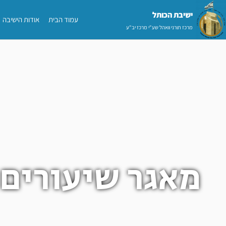
ילוג
ישיבת הכותל​
עמוד הבית
אודות הישיבה
תוכן
מרכז תורני וואהל שע"י מרכז יב"ע
מאגר שיעורים