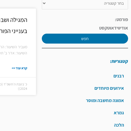
המגילה ושבת 
פורמט:
אודיו
וידאו
טקסט
בענייני הפו
חפש
מעביר השיעור: הר
השיעור: אדר ב' תש
קטגוריות:
קרא עוד >>
רבנים
אירועים מיוחדים
2024))
אמונה מחשבה ומוסר
גמרא
הלכה