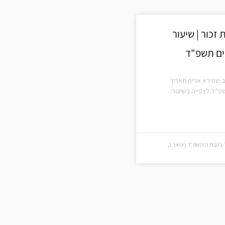
זכור | שיעור
רים תשפ"ד
ב שפירא אריה תאריך
פ"ד לצפייה בשיעור:
כ׳ בטבת ה׳תשפ״ד (כ׳ בטבת ה׳תשפ״ד (ינואר 1,