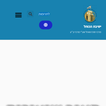
ילוג
תוכן
לתרומות
ישיבת הכותל​
מרכז תורני וואהל שע"י מרכז יב"ע