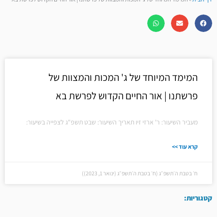
המימד המיוחד של ג' המכות והמצוות של
פרשתנו | אור החיים הקדוש לפרשת בא
מעביר השיעור: ר' ארזי זיו תאריך השיעור: שבט תשפ"ג לצפייה בשיעור:
קרא עוד >>
ח׳ בטבת ה׳תשפ״ג (ח׳ בטבת ה׳תשפ״ג (ינואר 1, 2023))
קטגוריות: