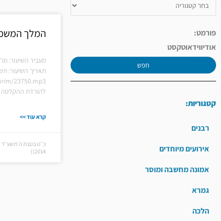
המלך המשפ
פורמט:
אודיו
וידאו
טקסט
מעביר השיעור: מו"
חפש
תאריך השיעור: תש
hiurim/23750.mp3
להורדת ההקלטה ל
קטגוריות:
קרא עוד >>
רבנים
אירועים מיוחדים
2014))
אמונה מחשבה ומוסר
גמרא
הלכה