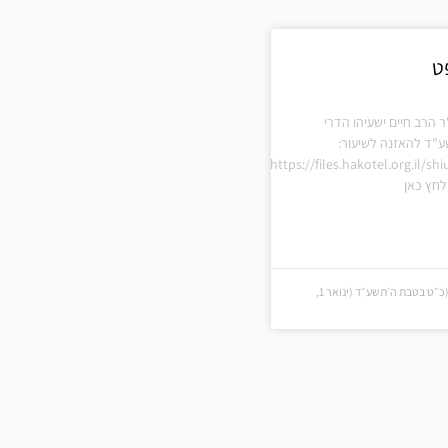
ט
ר הרב חיים ישעיהו הדרי
ע"ד להאזנה לשיעור:
https://files.hakotel.org.il/s
חץ כאן
כ״ט בטבת ה׳תשע״ד (כ״ט בטבת ה׳תשע״ד (ינואר 1,