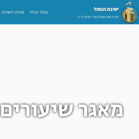
ילוג
ישיבת הכותל​
עמוד הבית
אודות הישיבה
תוכן
מרכז תורני וואהל שע"י מרכז יב"ע
מאגר שיעורים